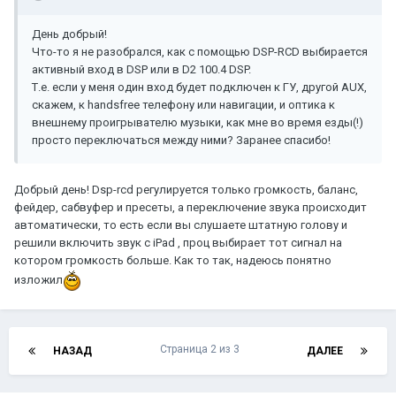
День добрый!
Что-то я не разобрался, как с помощью DSP-RCD выбирается
активный вход в DSP или в D2 100.4 DSP.
Т.е. если у меня один вход будет подключен к ГУ, другой AUX,
скажем, к hаndsfree телефону или навигации, и оптика к
внешнему проигрывателю музыки, как мне во время езды(!)
просто переключаться между ними? Заранее спасибо!
Добрый день! Dsp-rcd регулируется только громкость, баланс,
фейдер, сабвуфер и пресеты, а переключение звука происходит
автоматически, то есть если вы слушаете штатную голову и
решили включить звук с iPad , проц выбирает тот сигнал на
котором громкость больше. Как то так, надеюсь понятно
изложил
Страница 2 из 3
НАЗАД
ДАЛЕЕ