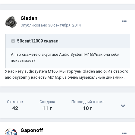
Gladen
Опубликовано
30 сентября, 2014
50cent12009 сказал:
А что скажете о акустике Audio System M165?как она себя
показывает?
У нас нету audiosystem M165! Мы торгуем Gladen audio! Из старого
audiosystem у нас есть Mx165plus очень музыкальные динамики!
Ответов
Создана
Последний ответ
42
11 г
10 г
Gaponoff