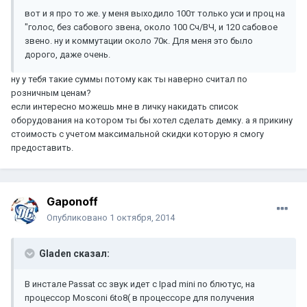
вот и я про то же. у меня выходило 100т только уси и проц на
"голос, без сабового звена, около 100 Сч/ВЧ, и 120 сабовое
звено. ну и коммутации около 70к. Для меня это было
дорого, даже очень.
ну у тебя такие суммы потому как ты наверно считал по
розничным ценам?
если интересно можешь мне в личку накидать список
оборудования на котором ты бы хотел сделать демку. а я прикину
стоимость с учетом максимальной скидки которую я смогу
предоставить.
Gaponoff
Опубликовано
1 октября, 2014
Gladen сказал:
В инстале Passat cc звук идет с Ipad mini по блютус, на
процессор Mosconi 6to8( в процессоре для получения