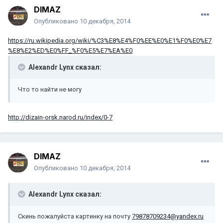
DIMAZ
Опубликовано
10 декабря, 2014
https://ru.wikipedia.org/wiki/%C3%E8%E4%F0%EE%E0%E1%F0%E0%E7
%E8%E2%ED%E0%FF_%F0%E5%E7%EA%E0
Alexandr Lynx сказал:
Что то найти не могу
http://dizain-orsk.narod.ru/index/0-7
DIMAZ
Опубликовано
10 декабря, 2014
Alexandr Lynx сказал:
Скинь пожалуйста картинку на почту
79878709234@yandex.ru