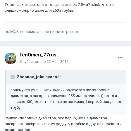
Ты хочешь сказать, что толщина стенок 7.5мм? :shok: что то
слишком жирно даже для 250й трубы...
по МСК не помогаю, не пишите :pardon:
fen0men_77rus
Опубликовано
22 мая, 2015
Zhdanov_john сказал:
почему его уменьшить надо?? радиус это же половина
диаметра, а раскрыв примерно 255 мм получился)) вот я и
написал 130) может я что то не понимаю)) первый раз делал
трубу
Радиус - половина диаметра, всё верно, но! Не диаметра
раскрыва, раскрыв к этому радиусу вообще в другой плоскости
лежит :pardon: