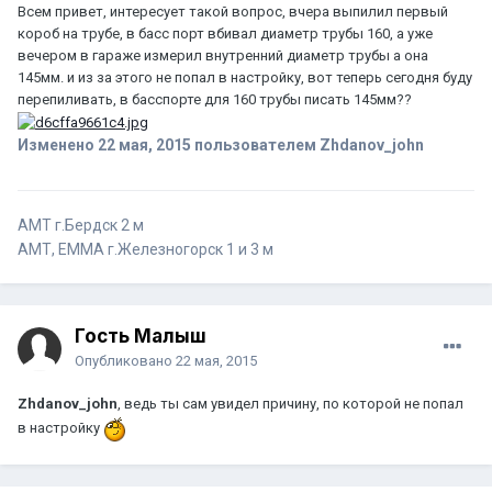
Всем привет, интересует такой вопрос, вчера выпилил первый
короб на трубе, в басс порт вбивал диаметр трубы 160, а уже
вечером в гараже измерил внутренний диаметр трубы а она
145мм. и из за этого не попал в настройку, вот теперь сегодня буду
перепиливать, в басспорте для 160 трубы писать 145мм??
Изменено
22 мая, 2015
пользователем Zhdanov_john
AMT г.Бердск 2 м
АМТ, EMMA г.Железногорск 1 и 3 м
Гость Малыш
Опубликовано
22 мая, 2015
Zhdanov_john
, ведь ты сам увидел причину, по которой не попал
в настройку