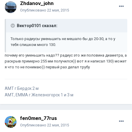
Zhdanov_john
Опубликовано
22 мая, 2015
Виктор0101 сказал:
Только радиусы уменьшить не мешало бы до 20-30, а то у
тебя слишком много 130.
почему его уменьшить надо?? радиус это же половина диаметра, а
раскрыв примерно 255 мм получился)) вот я и написал 130) может
я что то не понимаю)) первый раз делал трубу
AMT г.Бердск 2 м
АМТ, EMMA г.Железногорск 1 и 3 м
fen0men_77rus
Опубликовано
22 мая, 2015