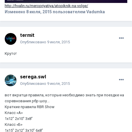
http://hvalin.ru/meropriyatiya/atopiknik-na-volge/
Изменено
8 июля, 2015
пользователем Vadumka
termit
Опубликовано
9 июля, 2015
Круто!
serega.swl
Опубликовано
9 июля, 2015
вот вкратце правила, которые необходимо знать при поездке на
соревнования рбр шоу...
Краткие правила RBR Show
Класс «А»
1х12” 2x10” 3x8”
Класс «Б»
1x15” 2x12” 3x10” 6x8”