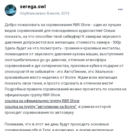
serega.swl
Опубликовано
8 июля, 2015
Добро пожаловать на соревнования RBR Show - один из лучших
видов соревнований для повседневных аудиосистем! Спеши
показать, на что способен твой сабвуфер! К замерам звукового
давления допускаются все желающие, стоимость замера - 500р.
Здесь будет на что посмотреть - громкие и красивые инсталлы,
ломающиеся от звукового давления кузова машин, выступления
сногсшибательных go-go девочек, отличная атмосфера
соревнований и дух соперничества, призовые кубки и подарки от
спонсоров! И не забывайте - это АвтоПикник, это Хвалынск -
красивейшее место недалеко от Волги. Ждем всех желающих
показать свои тачки, и просто отдохнуть в отличном месте!
Подробные правила соревнований можно прочитать по ссылке на
официальную группу RBR Show.
ссылка на официальную группу RBR Show
ссылка на группу "автопикник на Волге"
, в рамках которой
проходят соревнования по автозвуку
Понимаем, что в этот же день будут проходить основные
соревнования рбр в Туле, и возможно, и другие интересные