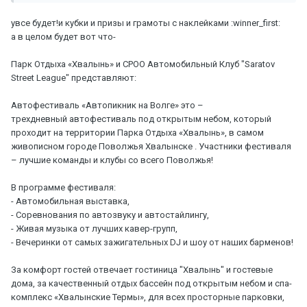
увсе будет!и кубки и призы и грамоты с наклейками :winner_first:
а в целом будет вот что-
Парк Отдыха «Хвалынь» и СРОО Автомобильный Клуб "Saratov
Street League" представляют:
Автофестиваль «Автопикник на Волге» это –
трехдневный автофестиваль под открытым небом, который
проходит на территории Парка Отдыха «Хвалынь», в самом
живописном городе Поволжья Хвалынске . Участники фестиваля
– лучшие команды и клубы со всего Поволжья!
В программе фестиваля:
- Автомобильная выставка,
- Соревнования по автозвуку и автостайлингу,
- Живая музыка от лучших кавер-групп,
- Вечеринки от самых зажигательных DJ и шоу от наших барменов!
За комфорт гостей отвечает гостиница "Хвалынь" и гостевые
дома, за качественный отдых бассейн под открытым небом и спа-
комплекс «Хвалынские Термы», для всех просторные парковки,