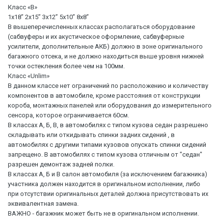
Класс «В»
1x18” 2x15” 3x12” 5x10” 8x8”
В вышеперечисленных классах располагаться оборудование
(сабвуферы и их акустическое оформление, сабвуферные
усилители, дополнительные АКБ) должно в зоне оригинального
багажного отсека, и не должно находиться выше уровня нижней
точки остекления более чем на 100мм.
Класс «Unlim»
В данном классе нет ограничений по расположению и количеству
компонентов в автомобиле, кроме расстояния от конструкции
короба, монтажных панелей или оборудования до измерительного
сенсора, которое ограничивается 60см.
В классах А, Б, В, в автомобилях с типом кузова седан разрешено
складывать или откидывать спинки задних сидений , в
автомобилях с другими типами кузовов опускать спинки сидений
запрещено. В автомобилях с типом кузова отличным от "седан"
разрешен демонтаж задней полки.
В классах А, Б и В салон автомобиля (за исключением багажника)
участника должен находится в оригинальном исполнении, либо
при отсутствии оригинальных деталей должна присутствовать их
эквивалентная замена.
ВАЖНО - багажник может быть не в оригинальном исполнении.