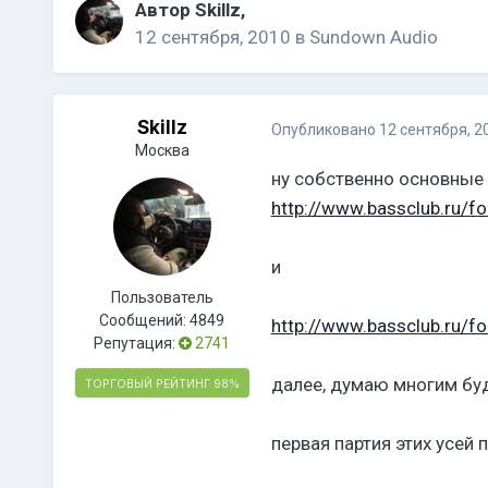
Автор
Skillz
,
12 сентября, 2010
в
Sundown Audio
Skillz
Опубликовано
12 сентября, 2
Москва
ну собственно основные
http://www.bassclub.ru/
и
Пользователь
Сообщений:
4849
http://www.bassclub.ru/
Репутация:
2741
далее, думаю многим бу
ТОРГОВЫЙ РЕЙТИНГ
98%
первая партия этих усей