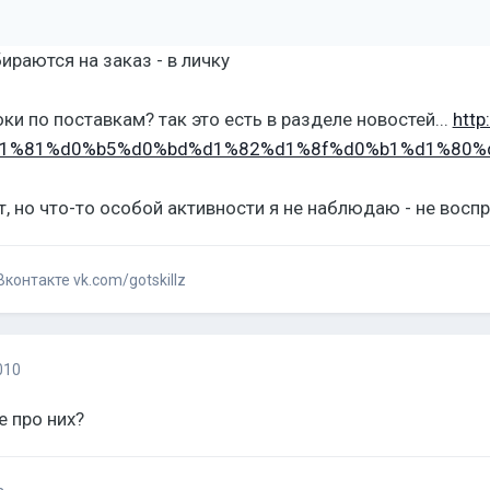
ираются на заказ - в личку
ки по поставкам? так это есть в разделе новостей...
http
a-%d1%81%d0%b5%d0%bd%d1%82%d1%8f%d0%b1%d1%80%
т, но что-то особой активности я не наблюдаю - не восп
контакте vk.com/gotskillz
010
 про них?