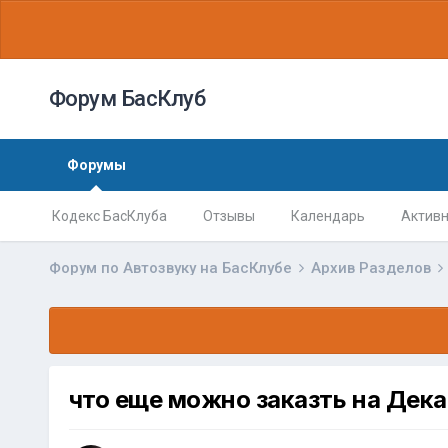
Форум БасКлуб
Форумы
Кодекс БасКлуба
Отзывы
Календарь
Активн
Форум по Автозвуку на БасКлубе
Архив Разделов
что еще можно заказть на Дек