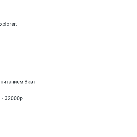
xplorer:
м питанием 3квт+
 - 32000р