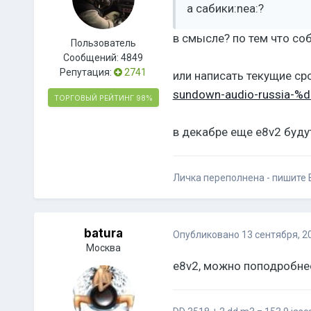
а сабики:nea:?
в смысле? по тем что соб
Пользователь
Сообщений:
4849
Репутация:
2741
или написать текущие сро
sundown-audio-russi
ТОРГОВЫЙ РЕЙТИНГ
98%
в декабре еще e8v2 буду
Личка переполнена - пишите В
batura
Опубликовано
13 сентября, 2
Москва
e8v2, можно поподробнее