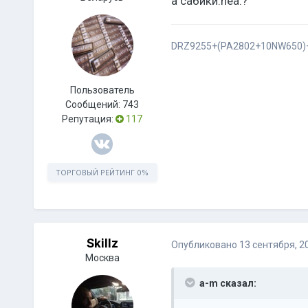
а сабики:nea:?
DRZ9255+(PA2802+10NW650)
Пользователь
Сообщений:
743
Репутация:
117
ТОРГОВЫЙ РЕЙТИНГ
0%
Skillz
Опубликовано
13 сентября, 2
Москва
a-m сказал: