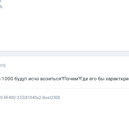
a
ab
010
n 1000 будут исчо возиться?Почем?Где его бы характкри
0-RF400-2 ESX1040x2-Bost2300