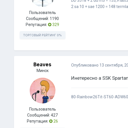
DD 3518 + 2 dd m3 = 153,9 iasc
2 sa 10 + sae 1200 = 148 terml
Пользователь
Сообщений:
1190
Репутация:
329
ТОРГОВЫЙ РЕЙТИНГ
0%
Beaves
Опубликовано
13 сентября, 2
Минск
Инетересно а SSK Sparta
80-Rainbow26Tit-ST60-ADW60
Пользователь
Сообщений:
427
Репутация:
26