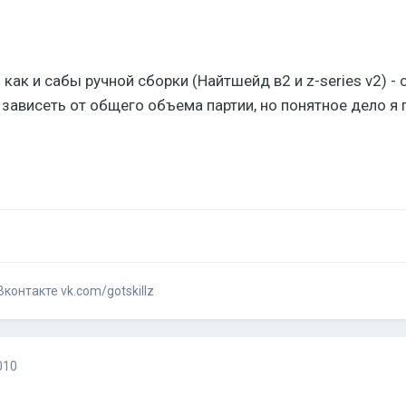
 как и сабы ручной сборки (Найтшейд в2 и z-series v2) -
 зависеть от общего объема партии, но понятное дело я
контакте vk.com/gotskillz
010