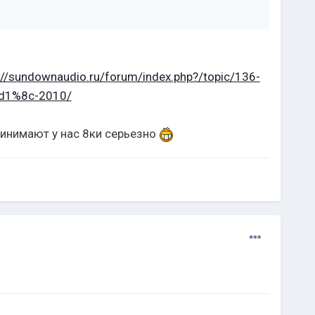
://sundownaudio.ru/forum/index.php?/topic/136-
d1%8c-2010/
ринимают у нас 8ки серьезно