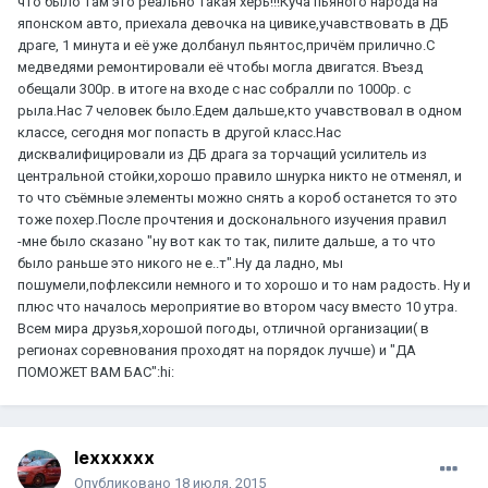
что было там это реально такая херь!!!Куча пьяного народа на
японском авто, приехала девочка на цивике,учавствовать в ДБ
драге, 1 минута и её уже долбанул пьянтос,причём прилично.С
медведями ремонтировали её чтобы могла двигатся. Въезд
обещали 300р. в итоге на входе с нас собралли по 1000р. с
рыла.Нас 7 человек было.Едем дальше,кто учавствовал в одном
классе, сегодня мог попасть в другой класс.Нас
дисквалифицировали из ДБ драга за торчащий усилитель из
центральной стойки,хорошо правило шнурка никто не отменял, и
то что съёмные элементы можно снять а короб останется то это
тоже похер.После прочтения и досконального изучения правил
-мне было сказано "ну вот как то так, пилите дальше, а то что
было раньше это никого не е..т".Ну да ладно, мы
пошумели,пофлексили немного и то хорошо и то нам радость. Ну и
плюс что началось мероприятие во втором часу вместо 10 утра.
Всем мира друзья,хорошой погоды, отличной организации( в
регионах соревнования проходят на порядок лучше) и "ДА
ПОМОЖЕТ ВАМ БАС":hi:
lexxxxxx
Опубликовано
18 июля, 2015