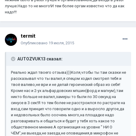
лучше.Надо то не много!И тем более оргам известно что да как
надо!!!
termit
Опубликовано
19 июля, 2015
AUTOZVUK13 сказал:
Реально ждал твоего отзыва)))Коля,чтобы ты там сказки не
рассказывал что ты валил,я спецом ходил смотрел тебя и
твоё валево,не ври и не делай героический образ из себя!
Кроме нас и 2-ух альфардовских мпшин(форд и магнум),там
никто больше не валил,замеры то были по 30 секунд на
синусе в 3 сек!Я то тем более не расстроился по растрате на
вход,сам принцип что говорили одно и а выросло другое,да
и недовольных было ооочень много,на площадке надо
разговаривать и общаться и будет у тебя хоть какое то
общественное мнение.А организация на уровне " НИ О
ЧЁМ",не выезда,не заезда,не оповещения,в микрофон не