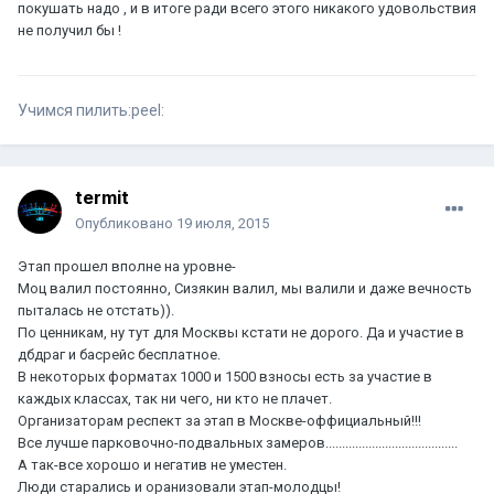
покушать надо , и в итоге ради всего этого никакого удовольствия
не получил бы !
Учимся пилить:peel:
termit
Опубликовано
19 июля, 2015
Этап прошел вполне на уровне-
Моц валил постоянно, Сизякин валил, мы валили и даже вечность
пыталась не отстать)).
По ценникам, ну тут для Москвы кстати не дорого. Да и участие в
дбдраг и басрейс бесплатное.
В некоторых форматах 1000 и 1500 взносы есть за участие в
каждых классах, так ни чего, ни кто не плачет.
Организаторам респект за этап в Москве-оффициальный!!!
Все лучше парковочно-подвальных замеров........................................
А так-все хорошо и негатив не уместен.
Люди старались и оранизовали этап-молодцы!