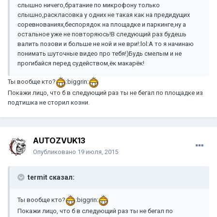
слышно ничего,братание по микрофону только
слышно,раскласовка у одних не такая как на предидущих
соревнованиях,беспорядок на площадке и паркинге,ну а
остальное уже не повторяюсь!В следующий раз будешь
валить позови и больше не ной и не ври!:lol:А то я начинаю
понимать шуточные видео про тебя!)Будь смелым и не
прогибайся перед судейством,ёк макарёк!
Ты вообще кто?
:biggrin:
Покажи лицо, что б в следующий раз ты не бегал по площадке из
подтишка не сторил козни.
AUTOZVUK13
Опубликовано
19 июля, 2015
termit сказал:
Ты вообще кто?
:biggrin:
Покажи лицо, что б в следующий раз ты не бегал по