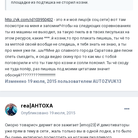
площадке из подтишка не сторил козни.
http://vk.com/id103950432
- это я и моё лицо(в соц.сети) вот там
посмотри на меня и запомни!Чтобы на следующих соревнованиях
ты из машины не выходил, за такую гниль в в твоих писульках на
этом ресурсе, какие ***..й козни,то про плакать пишешь, ты чё то
за метлой своей вообще не следишь, я тебя знать не знаю, а ты
про меня уже пи...шь!!!Мне до славного города Саратова две песни
спеть съездить, и сюда видео скину про то как мы с тобой
поговорили и что ты там про козни и сопли пояснил. Ты чё сходу
не туда попёр, раз пишешь под моими цитатами значит
обоснуй?????????!!!!!!!!!!!!!!!!!
Изменено
19 июля, 2015
пользователем AUTOZVUK13
rea|AHTOXA
Опубликовано
19 июля, 2015
Сморю товарисч дермит все зажигает [emoji23] И демотиваторы
уже прям в тему в сети , жаль только вы в одной лодке, а то было
бы очень интересно посмотреть на нотации пиздливого