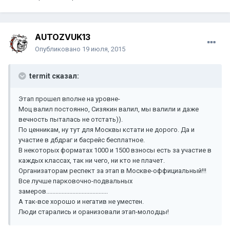
AUTOZVUK13
Опубликовано
19 июля, 2015
termit сказал:
Этап прошел вполне на уровне-
Моц валил постоянно, Сизякин валил, мы валили и даже
вечность пыталась не отстать)).
По ценникам, ну тут для Москвы кстати не дорого. Да и
участие в дбдраг и басрейс бесплатное.
В некоторых форматах 1000 и 1500 взносы есть за участие в
каждых классах, так ни чего, ни кто не плачет.
Организаторам респект за этап в Москве-оффициальный!!!
Все лучше парковочно-подвальных
замеров........................................
А так-все хорошо и негатив не уместен.
Люди старались и оранизовали этап-молодцы!