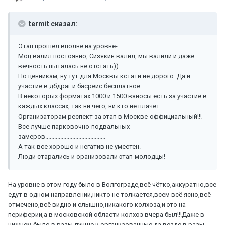
termit сказал:
Этап прошел вполне на уровне-
Моц валил постоянно, Сизякин валил, мы валили и даже
вечность пыталась не отстать)).
По ценникам, ну тут для Москвы кстати не дорого. Да и
участие в дбдраг и басрейс бесплатное.
В некоторых форматах 1000 и 1500 взносы есть за участие в
каждых классах, так ни чего, ни кто не плачет.
Организаторам респект за этап в Москве-оффициальный!!!
Все лучше парковочно-подвальных
замеров........................................
А так-все хорошо и негатив не уместен.
Люди старались и оранизовали этап-молодцы!
На уровне в этом году было в Волгограде,всё чётко,аккуратно,все
едут в одном направлении,никто не толкается,всем всё ясно,всё
отмечено,всё видно и слышно,никакого колхоза,и это на
периферии,а в московской области колхоз вчера был!!!Даже в
нижнем было в разы лучше и организованные,да везде в разы