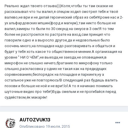
Реально ждал твоего отзыва)))Коля,чтобы ты там сказки не
рассказывал что ты валил,я спецом ходил смотрел тебя и твоё
валево,не ври и не делай героический образ из себя!Кроме нас и 2-
ух альфардовских мпшин(форд и магнум),там никто больше не
валил,замеры то были по 30 секунд на синусе в 3 сек!Я то тем
более не расстроился по растрате на вход,сам принцип что
говорили одно и а выросло другое,да и недовольных было
ооочень много,на площадке надо разговаривать и общаться и
будет у тебя хоть какое то общественное мнение.А организация на
уровне " НИ О ЧЁМ",не выезда,не заезда,не оповещения,в
микрофон не слышно ничего,братание по микрофону только
слышно,раскласовка у одних не такая как на предидущих
соревнованиях,беспорядок на площадке и паркинге,ну а
остальное уже не повторяюсь!В следующий раз будешь валить
позови и больше не ной и не ври!:lol:А то я начинаю понимать
шуточные видео про тебя!)Будь смелым и не прогибайся перед
судейством,ёк макарёк!
AUTOZVUK13
Опубликовано
19 июля, 2015