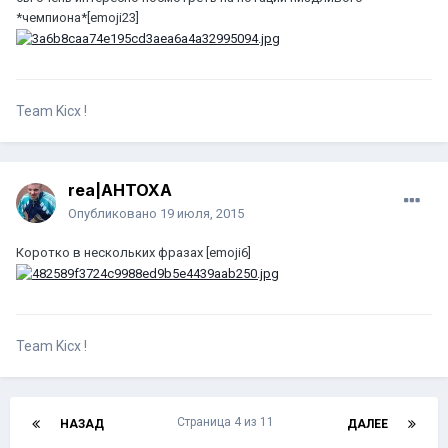
*чемпиона*[emoji23]
Team Kicx !
rea|AHTOXA
Опубликовано
19 июля, 2015
Коротко в нескольких фразах [emoji6]
Team Kicx !
Страница 4 из 11
НАЗАД
ДАЛЕЕ