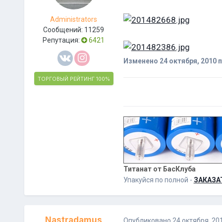
Administrators
Сообщений:
11259
Репутация:
6421
Изменено
24 октября, 2010
п
ТОРГОВЫЙ РЕЙТИНГ
100%
Титанат от БасКлуба
Упакуйся по полной -
ЗАКАЗА
Nastradamus
Опубликовано
24 октября, 20