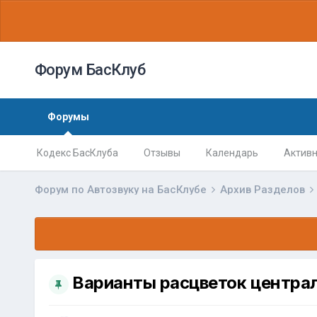
Форум БасКлуб
Форумы
Кодекс БасКлуба
Отзывы
Календарь
Активн
Форум по Автозвуку на БасКлубе
Архив Разделов
Варианты расцветок центра