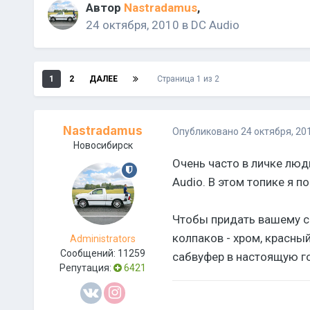
Автор
Nastradamus
,
24 октября, 2010
в
DC Audio
1
2
ДАЛЕЕ
Страница 1 из 2
Nastradamus
Опубликовано
24 октября, 20
Новосибирск
Очень часто в личке люд
Audio. В этом топике я 
Чтобы придать вашему са
колпаков - хром, красны
Administrators
Сообщений:
11259
сабвуфер в настоящую го
Репутация:
6421