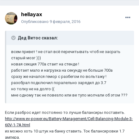
hellayax
Опубликовано
9 февраля, 2016
Дед Витос сказал:
всем привет ! не стал всё перечитывать чтоб не засрать
старый мозг )))
новая секция 770а стаит на стенде !
работает мало и нагрузка на секунду не больше 700а
сразу же начался гемор с разбегом по вольтажу !
разобрал подключил поралельно зарядил до 3.7
но толку не на долго ((
мне одному так не повезло или ве тупо молчали об этом ???
Если разброс идет постоянно то лучше балансиры поставить.
http://www.ev-power.eu/Battery-Management/Cell-Balancing-Module-3-
60V-1-7A.html
их можно хоть 10 штук на банку ставить. Ток балансировки 1.7
ампера.