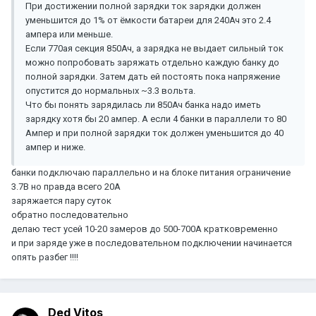
При достижении полной зарядки ток зарядки должен
уменьшится до 1% от ёмкости батареи для 240Ач это 2.4
ампера или меньше.
Если 770ая секция 850Ач, а зарядка не выдает сильный ток
можно попробовать заряжать отдельно каждую банку до
полной зарядки. Затем дать ей постоять пока напряжение
опустится до нормальных ~3.3 вольта.
Что бы понять зарядилась ли 850Ач банка надо иметь
зарядку хотя бы 20 ампер. А если 4 банки в параллели то 80
Ампер и при полной зарядки ток должен уменьшится до 40
ампер и ниже.
банки подключаю параллельно и на блоке питания ограничение
3.7В но правда всего 20А
заряжается пару суток
обратно последовательно
делаю тест усей 10-20 замеров до 500-700А кратковременно
и при заряде уже в последовательном подключении начинается
опять разбег !!!!
Ded Vitos