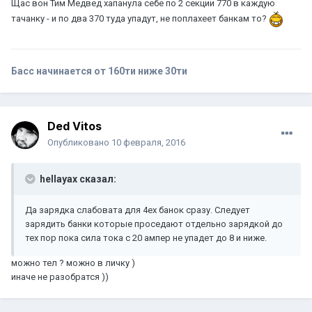
Щас вон Тим Медвед хапанула себе по 2 секции 770 в каждую
тачанку - и по два 370 туда упадут, не поплахеет банкам то?
Басс начинается от 160ти ниже 30ти
Ded Vitos
Опубликовано
10 февраля, 2016
hellayax сказал:
Да зарядка слабовата для 4ех банок сразу. Следует
зарядить банки которые проседают отдельно зарядкой до
тех пор пока сила тока с 20 ампер не упадет до 8 и ниже.
можно тел ? можно в личку )
иначе не разобратся ))