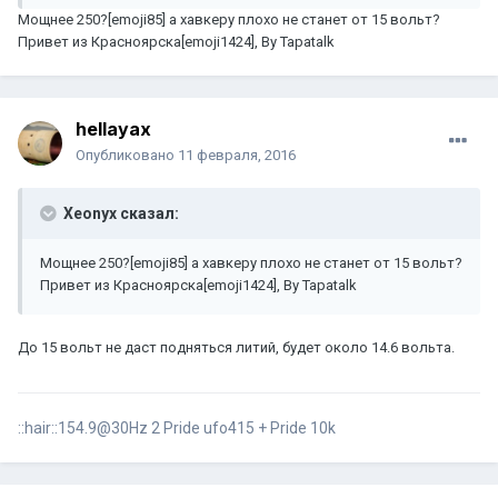
Мощнее 250?[emoji85] а хавкеру плохо не станет от 15 вольт?
Привет из Красноярска[emoji1424], By Tapatalk
hellayax
Опубликовано
11 февраля, 2016
Xeonyx сказал:
Мощнее 250?[emoji85] а хавкеру плохо не станет от 15 вольт?
Привет из Красноярска[emoji1424], By Tapatalk
До 15 вольт не даст подняться литий, будет около 14.6 вольта.
::hair::154.9@30Hz 2 Pride ufo415 + Pride 10k