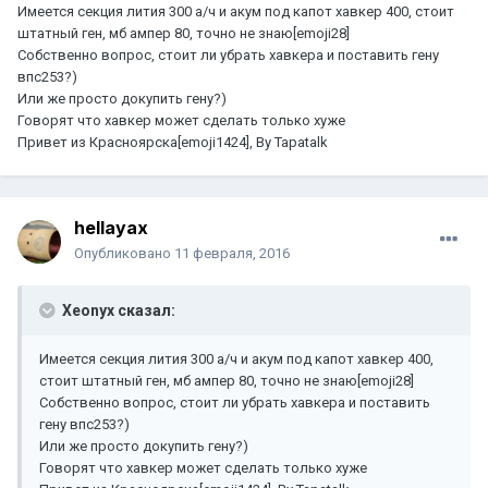
Имеется секция лития 300 а/ч и акум под капот хавкер 400, стоит
штатный ген, мб ампер 80, точно не знаю[emoji28]
Собственно вопрос, стоит ли убрать хавкера и поставить гену
впс253?)
Или же просто докупить гену?)
Говорят что хавкер может сделать только хуже
Привет из Красноярска[emoji1424], By Tapatalk
hellayax
Опубликовано
11 февраля, 2016
Xeonyx сказал:
Имеется секция лития 300 а/ч и акум под капот хавкер 400,
стоит штатный ген, мб ампер 80, точно не знаю[emoji28]
Собственно вопрос, стоит ли убрать хавкера и поставить
гену впс253?)
Или же просто докупить гену?)
Говорят что хавкер может сделать только хуже