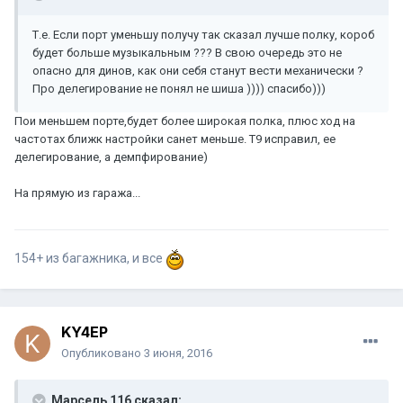
Т.е. Если порт уменьшу получу так сказал лучше полку, короб
будет больше музыкальным ??? В свою очередь это не
опасно для динов, как они себя станут вести механически ?
Про делегирование не понял не шиша )))) спасибо)))
Пои меньшем порте,будет более широкая полка, плюс ход на
частотах ближк настройки санет меньше. Т9 исправил, ее
делегирование, а демпфирование)
На прямую из гаража...
154+ из багажника, и все
KY4EP
Опубликовано
3 июня, 2016
Марсель 116 сказал: