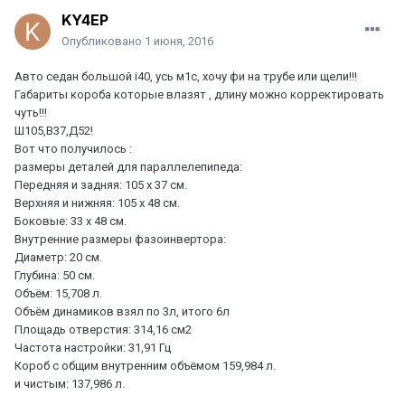
KY4EP
Опубликовано
1 июня, 2016
Авто седан большой i40, усь м1с, хочу фи на трубе или щели!!!
Габариты короба которые влазят , длину можно корректировать
чуть!!!
Ш105,В37,Д52!
Вот что получилось :
размеры деталей для параллелепипеда:
Передняя и задняя: 105 х 37 см.
Верхняя и нижняя: 105 х 48 см.
Боковые: 33 х 48 см.
Внутренние размеры фазоинвертора:
Диаметр: 20 см.
Глубина: 50 см.
Объём: 15,708 л.
Объём динамиков взял по 3л, итого 6л
Площадь отверстия: 314,16 см2
Частота настройки: 31,91 Гц
Короб с общим внутренним объёмом 159,984 л.
и чистым: 137,986 л.