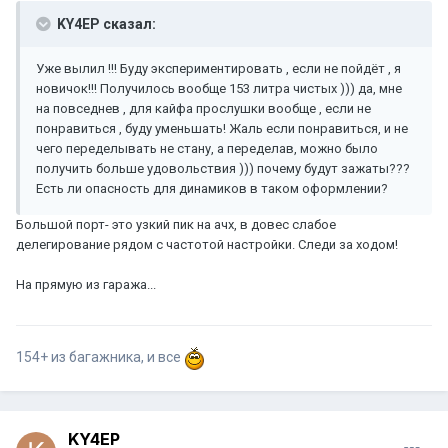
KY4EP сказал:
Уже вылил !!! Буду экспериментировать , если не пойдёт , я
новичок!!! Получилось вообще 153 литра чистых ))) да, мне
на повседнев , для кайфа прослушки вообще , если не
понравиться , буду уменьшать! Жаль если понравиться, и не
чего переделывать не стану, а переделав, можно было
получить больше удовольствия ))) почему будут зажаты???
Есть ли опасность для динамиков в таком оформлении?
Большой порт- это узкий пик на ачх, в довес слабое
делегирование рядом с частотой настройки. Следи за ходом!
На прямую из гаража...
154+ из багажника, и все
KY4EP