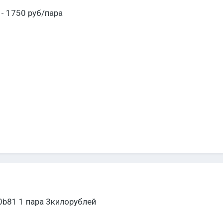
 - 1750 руб/пара
80b81 1 пара 3килорублей