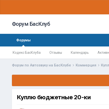
Форум БасКлуб
Форумы
Кодекс БасКлуба
Отзывы
Календарь
Активн
Форум по Автозвуку на БасКлубе
Коммерция
Куп
Куплю бюджетные 20-ки