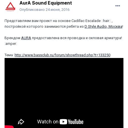
AurA Sound Equipment
Опубликовано
24 июня, 2016
Представляем вам проект на основе Cadillac Escalade ::hair:: ,
постройкой которого занимаются ребята из
D Style Audio, Москва
!
Брендом
AURA
предоставлена вся проводка и силовая арматура!
:amper:
Тема:
http://www.bassclub.ru/forum/showthread.php?t=133250