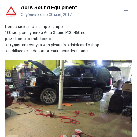
AurA Sound Equipment
Опубликовано
30 мая, 2017
Понеслась:amper::amper::amper:
100 метров нулевки Aura Sound PCC-450 по
раме:bomb::bomb::bomb:
#студия_автозвука #dstyleaudio #dstyleaudioshop
#cadillacescalade #AurA #aurasoundequipment