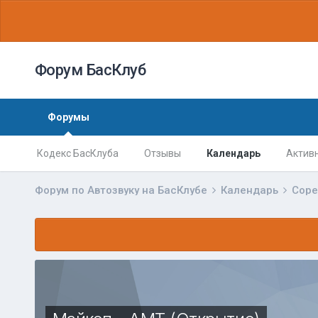
Форум БасКлуб
Форумы
Кодекс БасКлуба
Отзывы
Календарь
Актив
Форум по Автозвуку на БасКлубе
Календарь
Соре