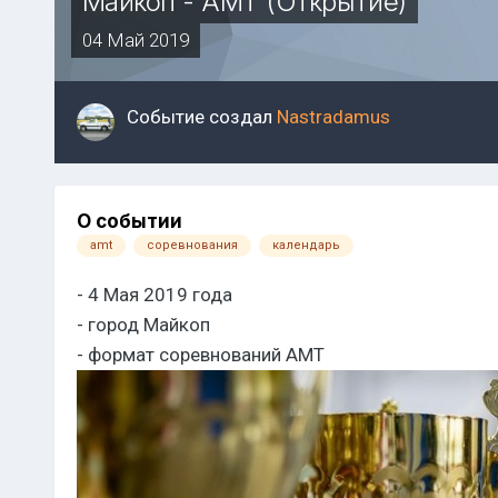
Майкоп - АМТ (Открытие)
04 Май 2019
Событие создал
Nastradamus
О событии
amt
соревнования
календарь
- 4 Мая 2019 года
- город Майкоп
- формат соревнований АМТ