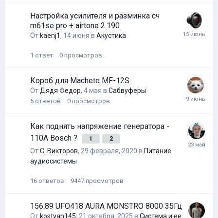
Настройка усилителя и разминка сч
m61se pro + airtone 2.190
От
kaenj1
,
14 июня
в
Акустика
1
ответ
0
просмотров
Короб для Machete MF-12S
От
Дядя Федор
,
4 мая
в
Сабвуферы
5
ответов
0
просмотров
Как поднять напряжение генератора -
110A Bosch ?
1
2
От
С. Викторов
,
29 февраля, 2020
в
Питание
аудиосистемы
16
ответов
9447
просмотров
156.89 UFO418 AURA MONSTRO 8000 35Гц
От
kostyan145
,
21 октября, 2025
в
Система и ее