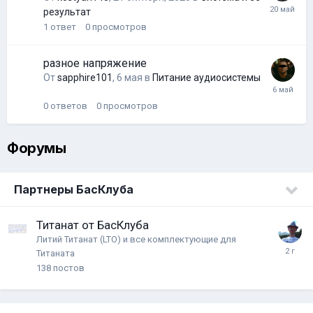
результат
1
ответ
0
просмотров
разное напряжение
От
sapphire101
,
6 мая
в
Питание аудиосистемы
0
ответов
0
просмотров
Форумы
Партнеры БасКлуба
Титанат от БасКлуба
Литий Титанат (LTO) и все комплектующие для
Титаната
138
постов