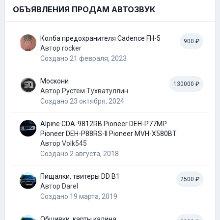
ОБЪЯВЛЕНИЯ ПРОДАМ АВТОЗВУК
Колба предохранителя Cadence FH-5
900 ₽
Автор
rocker
Создано
21 февраля, 2023
Москони
130000 ₽
Автор
Рустем Тухватуллин
Создано
23 октября, 2024
Alpine CDA-9812RB Pioneer DEH-P77MP
Pioneer DEH-P88RS-II Pioneer MVH-X580BT
Автор
Volk545
Создано
2 августа, 2018
Пищалки, твитеры DD B1
2500 ₽
Автор
Darel
Создано
19 марта, 2019
Обшивки, карты калина