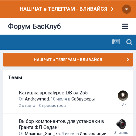
НАШ ЧАТ в ТЕЛЕГРАМ - ВЛИВАЙСЯ
×
Форум БасКлуб
НАШ ЧАТ в ТЕЛЕГРАМ - ВЛИВАЙСЯ
Темы
Катушка apocalypse DB sa 255
От
Andrewmad
,
10 июля
в
Сабвуферы
2
ответа
0
просмотров
Выбор компонентов для установки в
Гранта ФЛ Седан!
От
Maximus_San_75
,
4 июня
в
Инсталляции