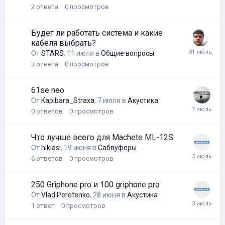
2
ответа
0
просмотров
Будет ли работать система и какие
кабеля выбрать?
От
STARS
,
11 июля
в
Общие вопросы
3
ответа
0
просмотров
61se neo
От
Kapibara_Straxa
,
7 июля
в
Акустика
0
ответов
0
просмотров
Что лучше всего для Machete ML-12S
От
hikiasi
,
19 июня
в
Сабвуферы
6
ответов
0
просмотров
250 Griphone pro и 100 griphone pro
От
Vlad Peretenko
,
28 июня
в
Акустика
1
ответ
0
просмотров