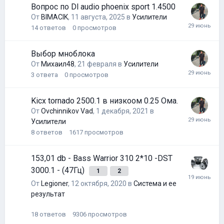
Вопрос по Dl audio phoenix sport 1.4500
От
BIMACIK
,
11 августа, 2025
в
Усилители
14
ответов
0
просмотров
Выбор мноблока
От
Михаил48
,
21 февраля
в
Усилители
3
ответа
0
просмотров
Kicx tornado 2500.1 в низкоом 0.25 Ома.
От
Ovchinnikov Vad
,
1 декабря, 2021
в
Усилители
8
ответов
1617
просмотров
153,01 db - Bass Warrior 310 2*10 -DST
3000.1 - (47Гц)
1
2
От
Legioner
,
12 октября, 2020
в
Система и ее
результат
18
ответов
9306
просмотров