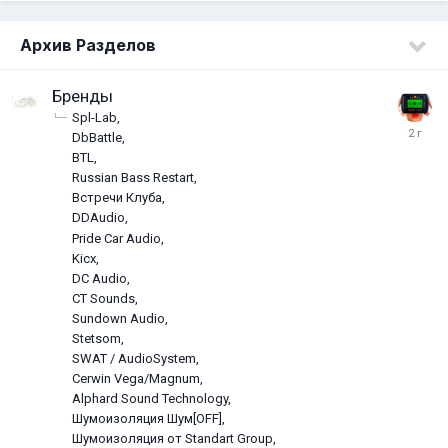
Архив Разделов
Бренды
Spl-Lab
DbBattle
BTL
Russian Bass Restart
Встречи Клуба
DDAudio
Pride Car Audio
Kicx
DC Audio
CT Sounds
Sundown Audio
Stetsom
SWAT / AudioSystem
Cerwin Vega/Magnum
Alphard Sound Technology
Шумоизоляция Шум[OFF]
Шумоизоляция от Standart Group