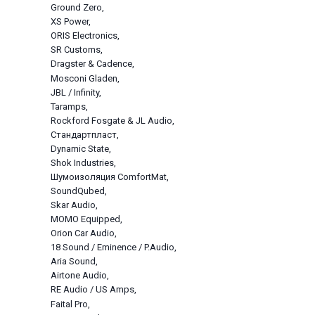
Ground Zero
XS Power
ORIS Electronics
SR Customs
Dragster & Cadence
Mosconi Gladen
JBL / Infinity
Taramps
Rockford Fosgate & JL Audio
Стандартпласт
Dynamic State
Shok Industries
Шумоизоляция ComfortMat
SoundQubed
Skar Audio
МОМО Equipped
Orion Car Audio
18 Sound / Eminence / P.Audio
Aria Sound
Airtone Audio
RE Audio / US Amps
Faital Pro