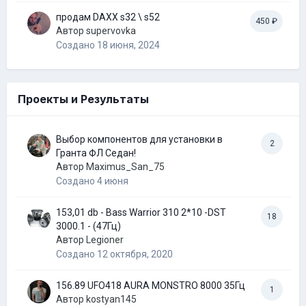
продам DAXX s32 \ s52
450 ₽
Автор
supervovka
Создано
18 июня, 2024
Проекты и Результаты
Выбор компонентов для установки в
2
Гранта ФЛ Седан!
Автор
Maximus_San_75
Создано
4 июня
153,01 db - Bass Warrior 310 2*10 -DST
18
3000.1 - (47Гц)
Автор
Legioner
Создано
12 октября, 2020
156.89 UFO418 AURA MONSTRO 8000 35Гц
1
Автор
kostyan145