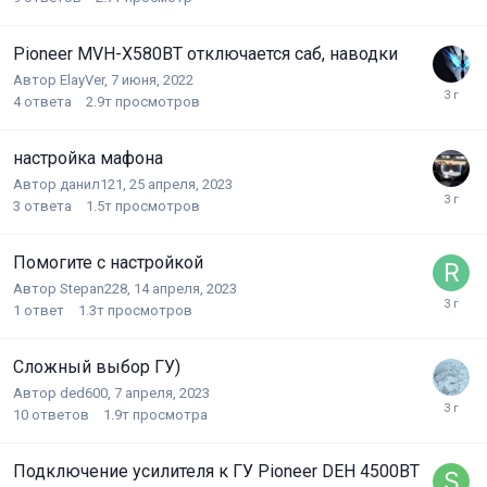
Pioneer MVH-X580BT отключается саб, наводки
Автор
ElayVer
,
7 июня, 2022
4
ответа
2.9т
просмотров
настройка мафона
Автор
данил121
,
25 апреля, 2023
3
ответа
1.5т
просмотров
Помогите с настройкой
Автор
Stepan228
,
14 апреля, 2023
1
ответ
1.3т
просмотров
Сложный выбор ГУ)
Автор
ded600
,
7 апреля, 2023
10
ответов
1.9т
просмотра
Подключение усилителя к ГУ Pioneer DEH 4500BT