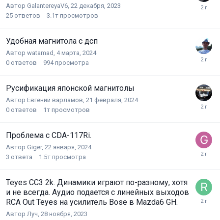
Автор
GalantereyaV6
,
22 декабря, 2023
25
ответов
3.1т
просмотров
Удобная магнитола с дсп
Автор
watamad
,
4 марта, 2024
0
ответов
994
просмотра
Русификация японской магнитолы
Автор
Евгений варламов
,
21 февраля, 2024
0
ответов
1т
просмотров
Проблема с CDA-117Ri.
Автор
Giger
,
22 января, 2024
3
ответа
1.5т
просмотра
Teyes CC3 2k. Динамики играют по-разному, хотя
и не всегда. Аудио подается с линейных выходов
RCA Out Teyes на усилитель Bose в Mazda6 GH.
Автор
Луч
,
28 ноября, 2023