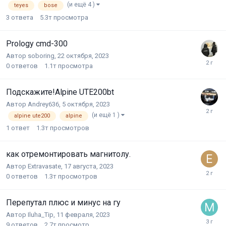
(и ещё 4 )
teyes
bose
3
ответа
5.3т
просмотра
Prology cmd-300
Автор
soboring
,
22 октября, 2023
0
ответов
1.1т
просмотра
Подскажите!Alpine UTE200bt
Автор
Andrey636
,
5 октября, 2023
(и ещё 1 )
alpine ute200
alpine
1
ответ
1.3т
просмотров
как отремонтировать магнитолу.
Автор
Extravasate
,
17 августа, 2023
0
ответов
1.3т
просмотров
Перепутал плюс и минус на гу
Автор
Iluha_Tip
,
11 февраля, 2023
9
ответов
2.7т
просмотр