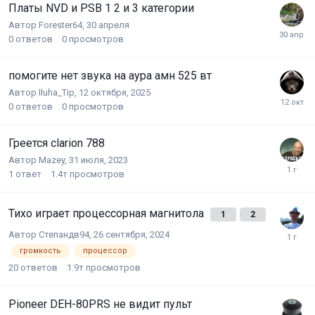
Платы NVD и PSB 1 2 и 3 категории
Автор
Forester64
,
30 апреля
0
ответов
0
просмотров
помогите нет звука на аура амн 525 вт
Автор
Iluha_Tip
,
12 октября, 2025
0
ответов
0
просмотров
Греется clarion 788
Автор
Mazey
,
31 июля, 2023
1
ответ
1.4т
просмотров
Тихо играет процессорная магнитола
1
2
Автор
Степандв94
,
26 сентября, 2024
громкость
процессор
20
ответов
1.9т
просмотров
Pioneer DEH-80PRS не видит пульт