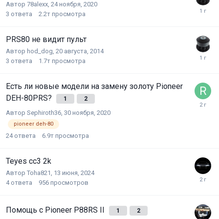
Автор
78alexx
,
24 ноября, 2020
3
ответа
2.2т
просмотра
PRS80 не видит пульт
Автор
hod_dog
,
20 августа, 2014
3
ответа
1.7т
просмотра
Есть ли новые модели на замену золоту Pioneer
DEH-80PRS?
1
2
Автор
Sephiroth36
,
30 ноября, 2020
pioneer deh-80
24
ответа
6.9т
просмотра
Teyes cc3 2k
Автор
Toha821
,
13 июня, 2024
4
ответа
956
просмотров
Помощь с Pioneer P88RS II
1
2