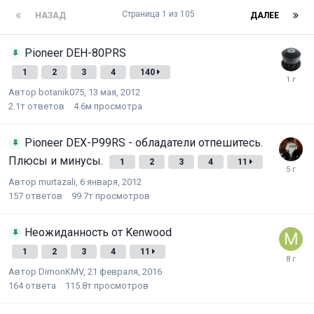
Страница 1 из 105
НАЗАД
ДАЛЕЕ
Pioneer DEH-80PRS
1
2
3
4
140
Автор
botanik075
,
13 мая, 2012
2.1т
ответов
4.6м
просмотра
Pioneer DEX-P99RS - обладатели отпешитесь.
Плюсы и минусы.
1
2
3
4
11
Автор
murtazali
,
6 января, 2012
157
ответов
99.7т
просмотров
Неожиданность от Kenwood
1
2
3
4
11
Автор
DimonKMV
,
21 февраля, 2016
164
ответа
115.8т
просмотров