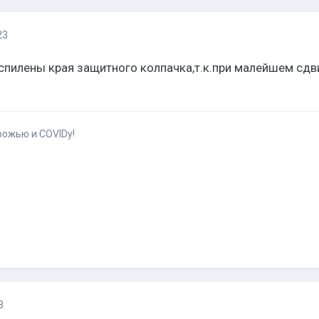
23
пилены края защитного колпачка,т.к.при малейшем сдви
рожью и COVIDу!
3