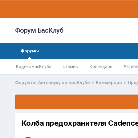
Форум БасКлуб
Форумы
Кодекс БасКлуба
Отзывы
Календарь
Активн
Форум по Автозвуку на БасКлубе
Коммерция
Про
Колба предохранителя Cadence