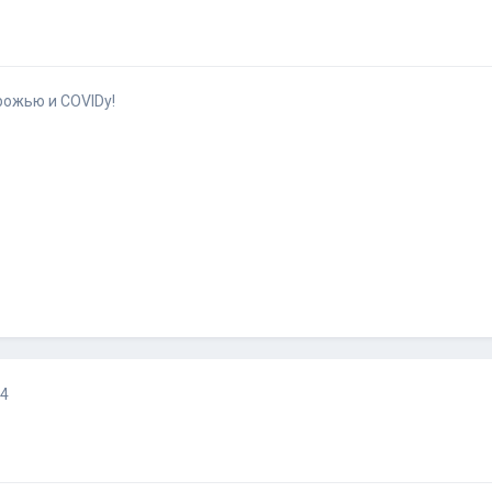
рожью и COVIDу!
24