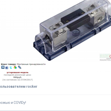
ользователем rocker
рожью и COVIDу!