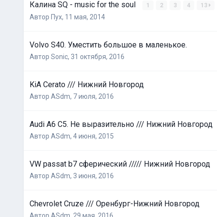
Калина SQ - music for the soul
1
2
3
4
13
Автор
Пух
,
11 мая, 2014
Volvo S40. Уместить большое в маленькое.
Автор
Sonic
,
31 октября, 2016
KiA Cerato /// Нижний Новгород
Автор
ASdm
,
7 июля, 2016
Audi A6 C5. Не выразительно /// Нижний Новгород
Автор
ASdm
,
4 июня, 2015
VW passat b7 сферический ///// Нижний Новгород
Автор
ASdm
,
3 июня, 2016
Chevrolet Cruze /// Оренбург-Нижний Новгород
Автор
ASdm
,
29 мая, 2016