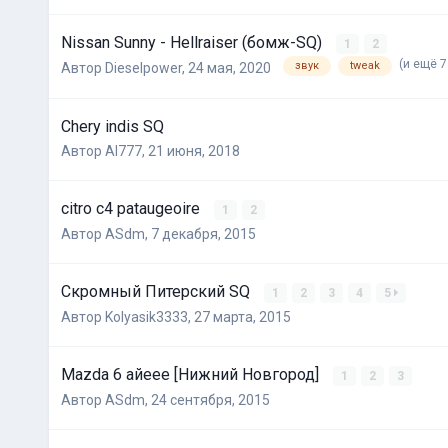
Nissan Sunny - Hellraiser (бомж-SQ)
1
2
(и ещё 7
звук
tweak
Автор
Dieselpower
,
24 мая, 2020
Chery indis SQ
Автор
Al777
,
21 июня, 2018
citro c4 pataugeoire
1
2
Автор
ASdm
,
7 декабря, 2015
Скромный Питерский SQ
1
2
3
4
5
Автор
Kolyasik3333
,
27 марта, 2015
Mazda 6 айеее [Нижний Новгород]
1
2
3
Автор
ASdm
,
24 сентября, 2015