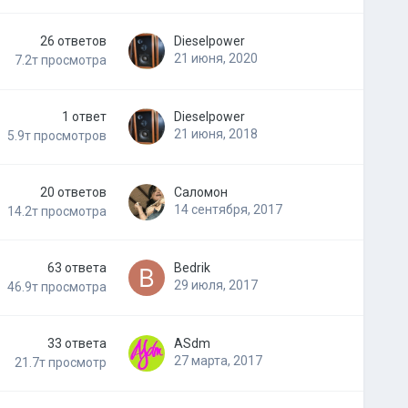
26
ответов
Dieselpower
21 июня, 2020
7.2т
просмотра
1
ответ
Dieselpower
21 июня, 2018
5.9т
просмотров
20
ответов
Саломон
14 сентября, 2017
14.2т
просмотра
63
ответа
Bedrik
29 июля, 2017
46.9т
просмотра
33
ответа
ASdm
27 марта, 2017
21.7т
просмотр