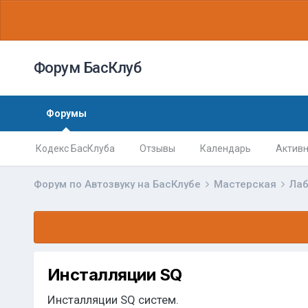
Форум БасКлуб
Форумы
Кодекс БасКлуба
Отзывы
Календарь
Активн
Форум по Автозвуку на БасКлубе
Мастерская
Лаб
Инсталляции SQ
Инсталляции SQ систем.