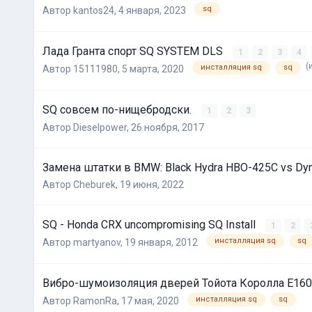
sq
Автор
kantos24
,
4 января, 2023
Лада Гранта спорт SQ SYSTEM DLS
1
2
3
4
(
инсталляция sq
sq
Автор
15111980
,
5 марта, 2020
SQ совсем по-нищебродски.
1
2
3
Автор
Dieselpower
,
26 ноября, 2017
Замена штатки в BMW: Black Hydra HBO-425C vs D
Автор
Cheburek
,
19 июня, 2022
SQ - Honda CRX uncompromising SQ Install
1
2
инсталляция sq
sq
Автор
martyanov
,
19 января, 2012
Вибро-шумоизоляция дверей Тойота Королла Е16
инсталляция sq
sq
Автор
RamonRa
,
17 мая, 2020