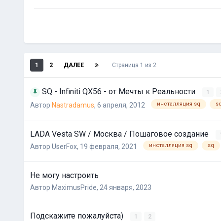
1
2
ДАЛЕЕ
Страница 1 из 2
SQ - Infiniti QX56 - от Мечты к Реальности
1
инсталляция sq
s
Автор
Nastradamus
,
6 апреля, 2012
LADA Vesta SW / Москва / Пошаговое создание
инсталляция sq
sq
Автор
UserFox
,
19 февраля, 2021
Не могу настроить
Автор
MaximusPride
,
24 января, 2023
Подскажите пожалуйста)
1
2