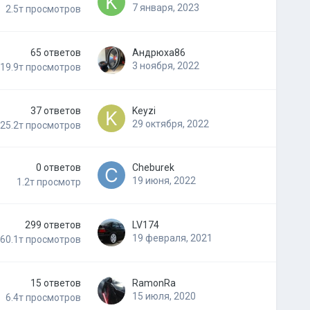
7 января, 2023
2.5т
просмотров
65
ответов
Андрюха86
3 ноября, 2022
19.9т
просмотров
37
ответов
Keyzi
29 октября, 2022
25.2т
просмотров
0
ответов
Cheburek
19 июня, 2022
1.2т
просмотр
299
ответов
LV174
19 февраля, 2021
60.1т
просмотров
15
ответов
RamonRa
15 июля, 2020
6.4т
просмотров