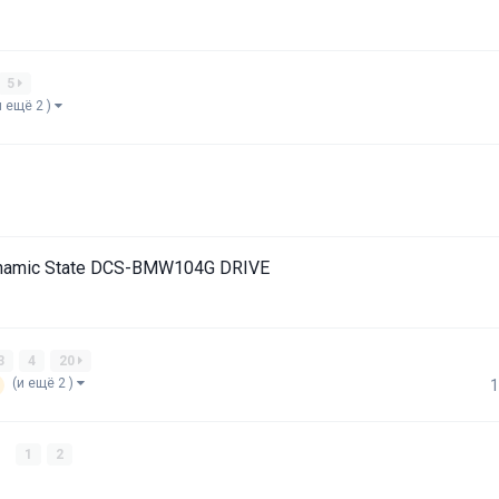
5
и ещё 2 )
ynamic State DCS-BMW104G DRIVE
3
4
20
(и ещё 2 )
1
0
1
2