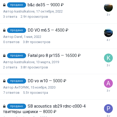
b&c de35
— 9000 ₽
продано
Автор
kastrulkalove
,
17 октября, 2022
3
ответа
2.9т
просмотров
DD VO m6.5
— 4500 ₽
продано
Автор
Darel
,
1 мая, 2022
0
ответов
3.8т
просмотров
Faital pro 8 pr155
— 16500 ₽
продано
Автор
kastrulkalove
,
13 марта, 2019
2
ответа
3.8т
просмотров
DD vo w10
— 5000 ₽
продано
Автор
АнТОРИК
,
15 ноября, 2020
7
ответов
5.5т
просмотра
SB acoustics sb29 rdnc-c000-4
продано
твиттеры ширики
— 8000 ₽