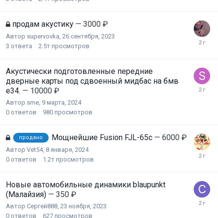
продам акустику
— 3000 ₽
Автор
supervovka
,
26 сентября, 2023
3
ответа
2.5т
просмотров
Акустически подготовленные передние
дверные карты под сдвоенный мидбас на бмв
е34.
— 10000 ₽
Автор
sme
,
9 марта, 2024
0
ответов
980
просмотров
Мощнейшие Fusion FJL-65c
— 6000 ₽
продано
Автор
Vet54
,
8 января, 2024
0
ответов
1.2т
просмотров
Новые автомобильные динамики blaupunkt
(Малайзия)
— 350 ₽
Автор
Сергей888
,
23 ноября, 2023
0
ответов
627
просмотров