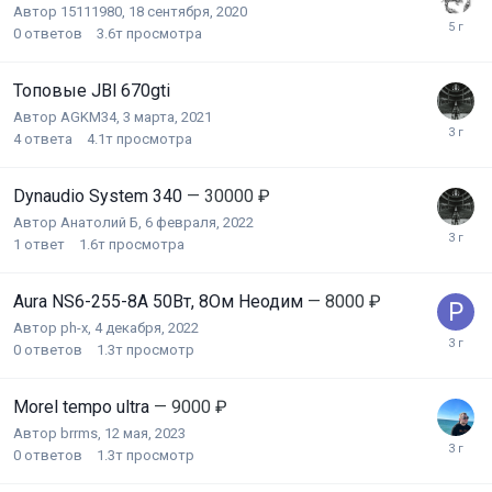
Автор
15111980
,
18 сентября, 2020
0
ответов
3.6т
просмотра
Топовые JBl 670gti
Автор
AGKM34
,
3 марта, 2021
4
ответа
4.1т
просмотра
Dynaudio System 340
— 30000 ₽
Автор
Анатолий Б
,
6 февраля, 2022
1
ответ
1.6т
просмотра
Aura NS6-255-8A 50Вт, 8Ом Неодим
— 8000 ₽
Автор
ph-x
,
4 декабря, 2022
0
ответов
1.3т
просмотр
Morel tempo ultra
— 9000 ₽
Автор
brrms
,
12 мая, 2023
0
ответов
1.3т
просмотр