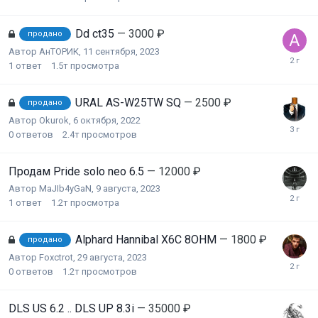
Dd ct35
— 3000 ₽
продано
Автор
АнТОРИК
,
11 сентября, 2023
1
ответ
1.5т
просмотра
URAL AS-W25TW SQ
— 2500 ₽
продано
Автор
Okurok
,
6 октября, 2022
0
ответов
2.4т
просмотров
Продам Pride solo neo 6.5
— 12000 ₽
Автор
MaJIb4yGaN
,
9 августа, 2023
1
ответ
1.2т
просмотра
Alphard Hannibal X6C 8OHM
— 1800 ₽
продано
Автор
Foxctrot
,
29 августа, 2023
0
ответов
1.2т
просмотров
DLS US 6.2 .. DLS UP 8.3i
— 35000 ₽