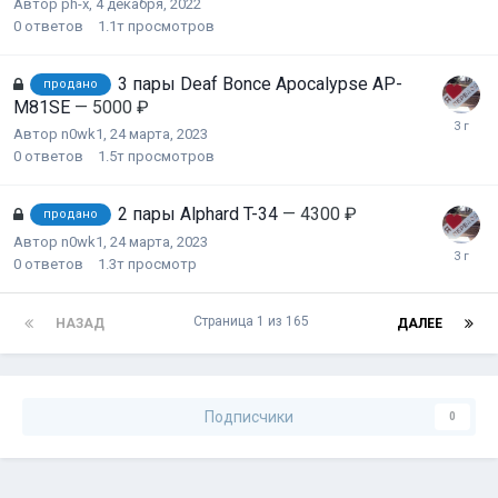
Автор
ph-x
,
4 декабря, 2022
0
ответов
1.1т
просмотров
3 пары Deaf Bonce Apocalypse AP-
продано
M81SE
— 5000 ₽
Автор
n0wk1
,
24 марта, 2023
0
ответов
1.5т
просмотров
2 пары Alphard T-34
— 4300 ₽
продано
Автор
n0wk1
,
24 марта, 2023
0
ответов
1.3т
просмотр
Страница 1 из 165
НАЗАД
ДАЛЕЕ
Подписчики
0