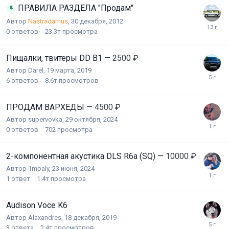
ПРАВИЛА РАЗДЕЛА "Продам"
Автор
Nastradamus
,
30 декабря, 2012
0
ответов
23.3т
просмотра
Пищалки, твитеры DD B1
— 2500 ₽
Автор
Darel
,
19 марта, 2019
6
ответов
8.6т
просмотров
ПРОДАМ ВАРХЕДЫ
— 4500 ₽
Автор
supervovka
,
29 октября, 2024
0
ответов
702
просмотра
2-компонентная акустика DLS R6a (SQ)
— 10000 ₽
Автор
1mpaly
,
23 июня, 2024
1
ответ
1.4т
просмотра
Audison Voce K6
Автор
Alaxandres
,
18 декабря, 2019
3
ответа
2.4т
просмотров