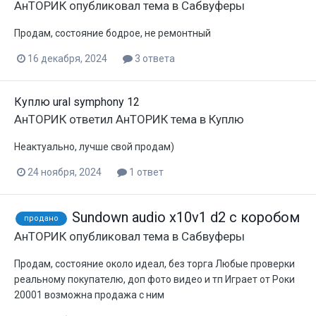
АнТОРИК
опубликовал тема в
Сабвуферы
Продам, состояние бодрое, не ремонтный
16 декабря, 2024
3 ответа
Куплю ural symphony 12
АнТОРИК
ответил
АнТОРИК
тема в
Куплю
Неактуально, лучше свой продам)
24 ноября, 2024
1 ответ
Sundown audio x10v1 d2 с коробом
продано
АнТОРИК
опубликовал тема в
Сабвуферы
Продам, состояние около идеал, без торга Любые проверки
реальному покупателю, доп фото видео и тп Играет от Роки
20001 возможна продажа с ним