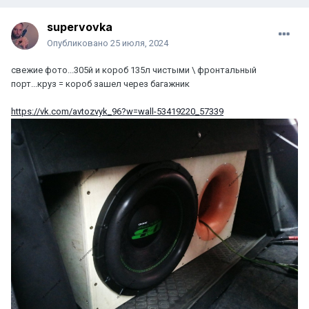
supervovka
Опубликовано
25 июля, 2024
свежие фото...305й и короб 135л чистыми \ фронтальный
порт...круз = короб зашел через багажник
https://vk.com/avtozvyk_96?w=wall-53419220_57339