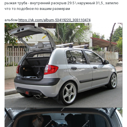
рыжая труба - внутренний раскрыв 29.5 \ наружный 31,5 , запилю
что то подобное по вашим размерам
альбом
https://vk.com/album-53419220_303110474