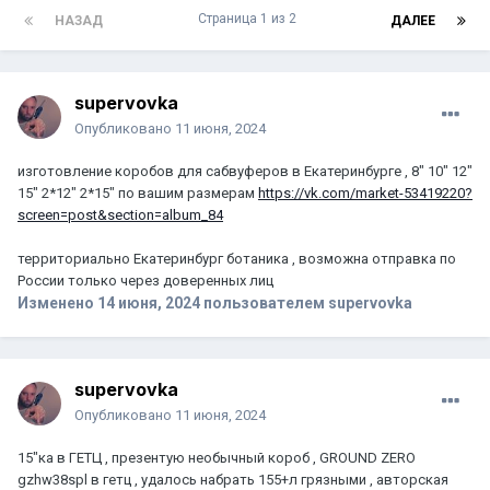
Страница 1 из 2
НАЗАД
ДАЛЕЕ
supervovka
Опубликовано
11 июня, 2024
изготовление коробов для сабвуферов в Екатеринбурге , 8" 10" 12"
15" 2*12" 2*15" по вашим размерам
https://vk.com/market-53419220?
screen=post&section=album_84
территориально Екатеринбург ботаника , возможна отправка по
России только через доверенных лиц
Изменено
14 июня, 2024
пользователем supervovka
supervovka
Опубликовано
11 июня, 2024
15"ка в ГЕТЦ , презентую необычный короб , GROUND ZERO
gzhw38spl в гетц , удалось набрать 155+л грязными , авторская