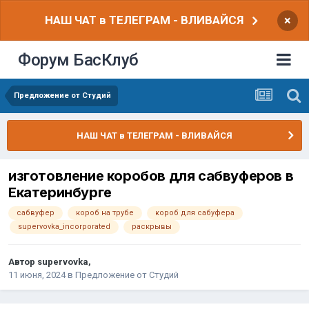
НАШ ЧАТ в ТЕЛЕГРАМ - ВЛИВАЙСЯ
×
Форум БасКлуб
Предложение от Студий
НАШ ЧАТ в ТЕЛЕГРАМ - ВЛИВАЙСЯ
изготовление коробов для сабвуферов в
Екатеринбурге
сабвуфер
короб на трубе
короб для сабуфера
supervovka_incorporated
раскрывы
Автор
supervovka
,
11 июня, 2024
в
Предложение от Студий