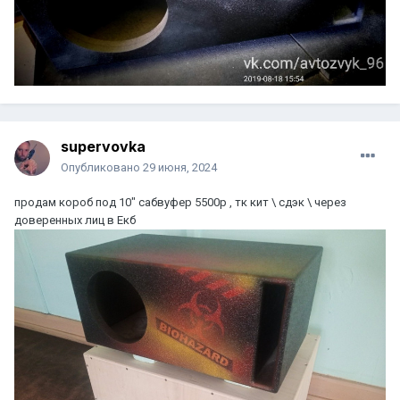
supervovka
Опубликовано
29 июня, 2024
продам короб под 10" сабвуфер 5500р , тк кит \ сдэк \ через
доверенных лиц в Екб