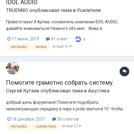
IDOL AUDIO
TRUENNO
опубликовал тема в
Усилители
Приветствую! Я Артем, основатель компании IDOL AUDIO,
давайте знакомиться! Немного обо мне... Живу в
Краснодарском крае, в маленьком городке - Кореновск. Уже
17 июня, 2019
41 ответ
5
более 15 лет занимаюсь автозвуком - очень люблю это
(и ещё 4 )
idol audio
anubis
занятие! Неоднократно выступал на соревнованиях и
занимал призовые места! Также неод...
Помогите грамотно собрать систему.
Сергей Кутаев
опубликовал тема в
Акустика
добрый день форумчане! Помогите подобрать
низкоиграющую серидину в пару к pride diamond 10. Чтобы
была возможность запитать их параллельно в 2 Ом или всё
18 декабря, 2021
26 ответов
же лучше поканально? Интерес мой пал на Russian Bass
(и ещё 3 )
idol audio
russian bass
M165ST Street либо dl audio pheonix, но как то жалко денег на