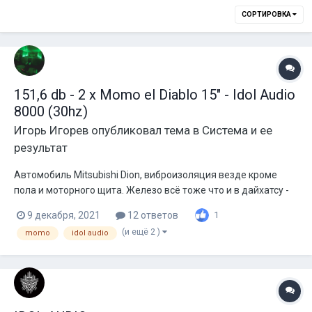
СОРТИРОВКА
151,6 db - 2 х Momo el Diablo 15" - Idol Audio
8000 (30hz)
Игорь Игорев
опубликовал тема в
Система и ее
результат
Автомобиль Mitsubishi Dion, виброизоляция везде кроме
пола и моторного щита. Железо всё тоже что и в дайхатсу -
момо db5000, момо el diablo 15 и тот же короб из дсп.
9 декабря, 2021
12 ответов
1
Питание так же кг25 + кислота, штатный генератор 85А (аж
(и ещё 2 )
momo
idol audio
на 30а мощнее чем в териосе). Саб так же подключен в 2ома.
Рез примерно...