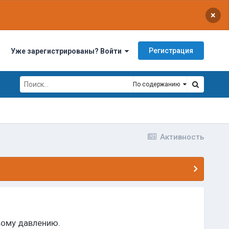
×
Регистрация
Уже зарегистрированы? Войти
По содержанию
Активность
вому давлению.