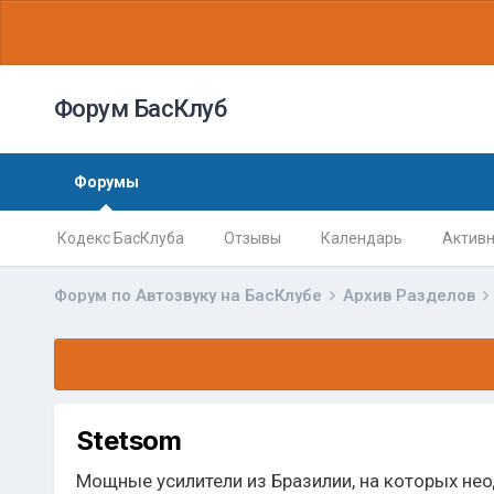
Форум БасКлуб
Форумы
Кодекс БасКлуба
Отзывы
Календарь
Активн
Форум по Автозвуку на БасКлубе
Архив Разделов
Stetsom
Мощные усилители из Бразилии, на которых не