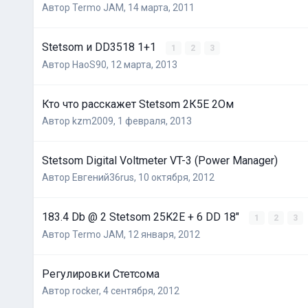
Автор
Termo JAM
,
14 марта, 2011
Stetsom и DD3518 1+1
1
2
3
Автор
HaoS90
,
12 марта, 2013
Кто что расскажет Stetsom 2К5E 2Ом
Автор
kzm2009
,
1 февраля, 2013
Stetsom Digital Voltmeter VT-3 (Power Manager)
Автор
Евгений36rus
,
10 октября, 2012
183.4 Db @ 2 Stetsom 25K2E + 6 DD 18"
1
2
3
Автор
Termo JAM
,
12 января, 2012
Регулировки Стетсома
Автор
rocker
,
4 сентября, 2012