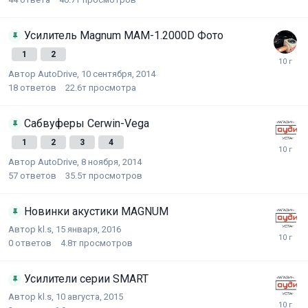
Усилитель Magnum MAM-1.2000D Фото
1
2
Автор
AutoDrive
,
10 сентября, 2014
18
ответов
22.6т
просмотра
Сабвуферы Cerwin-Vega
1
2
3
4
Автор
AutoDrive
,
8 ноября, 2014
57
ответов
35.5т
просмотров
Новинки акустики MAGNUM
Автор
kl.s
,
15 января, 2016
0
ответов
4.8т
просмотров
Усилители серии SMART
Автор
kl.s
,
10 августа, 2015