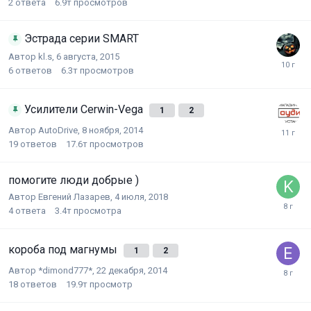
2
ответа
6.9т
просмотров
Эстрада серии SMART
Автор
kl.s
,
6 августа, 2015
6
ответов
6.3т
просмотров
Усилители Cerwin-Vega
1
2
Автор
AutoDrive
,
8 ноября, 2014
19
ответов
17.6т
просмотров
помогите люди добрые )
Автор
Евгений Лазарев
,
4 июля, 2018
4
ответа
3.4т
просмотра
короба под магнумы
1
2
Автор
*dimond777*
,
22 декабря, 2014
18
ответов
19.9т
просмотр