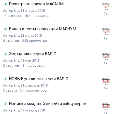
Розыгрыш призов MAGNUM
Автор
kl.s
,
31 января, 2018
13
ответов
18.2т
просмотра
Видео и тесты продукции МАГНУМ
Автор
kl.s
,
22 июня, 2018
0
ответов
2.5т
просмотра
Эстрадники серии BASIC
Автор
kl.s
,
18 мая, 2018
0
ответов
3т
просмотра
НОВЫЕ усилители серии BASIC.
Автор
kl.s
,
21 февраля, 2018
3
ответа
3.4т
просмотров
Новинки младшей линейки сабвуферов
Автор
kl.s
,
17 января, 2018