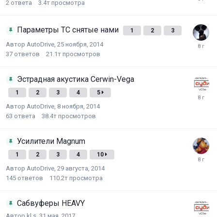
2
ответа
3.4т
просмотра
Параметры ТС снятые нами
1
2
3
Автор
AutoDrive
,
25 ноября, 2014
37
ответов
21.1т
просмотров
Эстрадная акустика Cerwin-Vega
1
2
3
4
5
Автор
AutoDrive
,
8 ноября, 2014
63
ответа
38.4т
просмотров
Усилители Magnum
1
2
3
4
10
Автор
AutoDrive
,
29 августа, 2014
145
ответов
110.2т
просмотра
Сабвуферы HEAVY
Автор
kl.s
,
31 мая, 2017