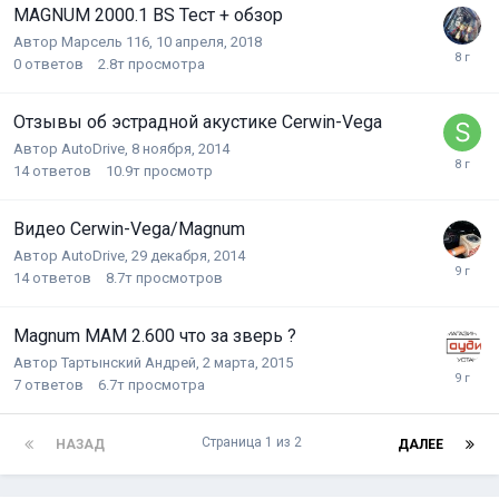
MAGNUM 2000.1 BS Тест + обзор
Автор
Марсель 116
,
10 апреля, 2018
0
ответов
2.8т
просмотра
Отзывы об эстрадной акустике Cerwin-Vega
Автор
AutoDrive
,
8 ноября, 2014
14
ответов
10.9т
просмотр
Видео Cerwin-Vega/Magnum
Автор
AutoDrive
,
29 декабря, 2014
14
ответов
8.7т
просмотров
Magnum MAM 2.600 что за зверь ?
Автор
Тартынский Андрей
,
2 марта, 2015
7
ответов
6.7т
просмотра
Страница 1 из 2
НАЗАД
ДАЛЕЕ