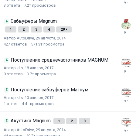
3
ответа
7.2т
просмотров
Сабвуферы Magnum
1
2
3
4
29
Автор
AutoDrive
,
29 августа, 2014
427
ответов
571.3т
просмотра
Поступление среднечастотников MAGNUM
Автор
kl.s
,
18 января, 2017
0
ответов
3.7т
просмотра
Поступление сабвуферов Магнум
Автор
kl.s
,
10 января, 2017
1
ответ
4.4т
просмотров
Акустика Magnum
1
2
3
Автор
AutoDrive
,
29 августа, 2014
44
ответа
40.7т
просмотров