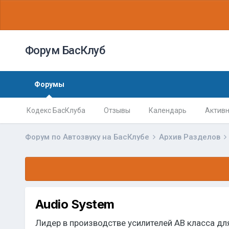
Форум БасКлуб
Форумы
Кодекс БасКлуба
Отзывы
Календарь
Активн
Форум по Автозвуку на БасКлубе
Архив Разделов
Audio System
Лидер в производстве усилителей AB класса дл