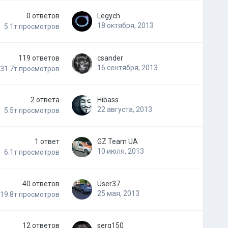
0
ответов
Legych
18 октября, 2013
5.1т
просмотров
119
ответов
csander
16 сентября, 2013
31.7т
просмотров
2
ответа
Hibass
22 августа, 2013
5.5т
просмотров
1
ответ
GZ Team UA
10 июля, 2013
6.1т
просмотров
40
ответов
User37
25 мая, 2013
19.8т
просмотров
12
ответов
serg150