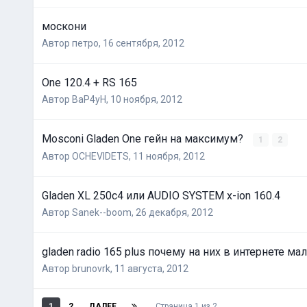
москони
Автор
петро
,
16 сентября, 2012
One 120.4 + RS 165
Автор
BaP4yH
,
10 ноября, 2012
Mosconi Gladen One гейн на максимум?
1
2
Автор
OCHEVIDETS
,
11 ноября, 2012
Gladen XL 250c4 или AUDIO SYSTEM x-ion 160.4
Автор
Sanek--boom
,
26 декабря, 2012
gladen radio 165 plus почему на них в интернете ма
Автор
brunovrk
,
11 августа, 2012
1
2
ДАЛЕЕ
Страница 1 из 2