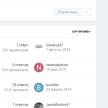
Подписчики
0
СОРТИРОВКА
1
ответ
Crackrus21
1 августа, 2014
22т
просмотров
0
ответов
newmaxidrom
15 мая, 2014
4.9т
просмотров
23
ответа
bumb0x
22 апреля, 2014
15.2т
просмотр
7
ответов
JasonRostov61