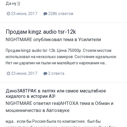
Да ну ))
23 июня, 2017
2286 ответов
Продам kingz audio tsr-12k
NIGHTMARE
опубликовал тема в
Усилители
Продам kingz audio tsr-12k. Цена 75000р. Стояли мостом
использовал на несколько замеров. Состояние идеальное.
Нет ни царапин ни пыли ни малейшего нарекания на...
23 июня, 2017
2 ответа
ДиноЗАВТРАК в лаптях или самое масштабное
кидалого в истории АЗ!
NIGHTMARE
ответил
rea|AHTOXA
тема в
Обман и
мошенничество в Автозвуке
мда... если бы Россия была по компактнее.. был бы