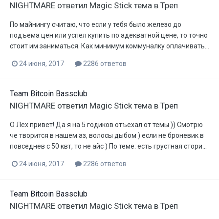
NIGHTMARE
ответил
Magic Stick
тема в
Треп
По майнингу считаю, что если у тебя было железо до
подъема цен или успел купить по адекватной цене, то точно
стоит им заниматься. Как минимум коммуналку оплачивать...
24 июня, 2017
2286 ответов
Team Bitcoin Bassclub
NIGHTMARE
ответил
Magic Stick
тема в
Треп
О Лех привет! Да я на 5 годиков отъехал от темы )) Смотрю
че творится в нашем аз, волосы дыбом ) если не броневик в
повседнев с 50 квт, то не айс ) По теме: есть грустная стори...
24 июня, 2017
2286 ответов
Team Bitcoin Bassclub
NIGHTMARE
ответил
Magic Stick
тема в
Треп