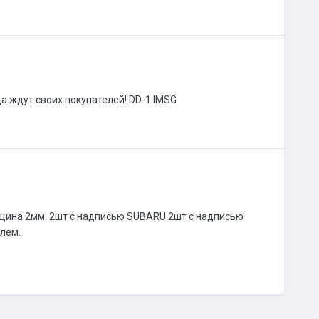
ждут своих покупателей! DD-1 IMSG
щина 2мм. 2шт с надписью SUBARU 2шт c надписью
лем.