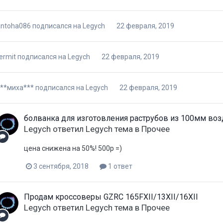
antoha086
подписался на
Legych
22 февраля, 2019
ermit
подписался на
Legych
22 февраля, 2019
***миха***
подписался на
Legych
22 февраля, 2019
болванка для изготовления раструбов из 100мм во
Legych
ответил
Legych
тема в
Прочее
цена снижена на 50%! 500р =)
3 сентября, 2018
1 ответ
Продам кроссоверы GZRC 165FXII/13XII/16XII
Legych
ответил
Legych
тема в
Прочее