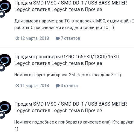
Продам SMD IMSG / SMD DD-1 / USB BASS METER
Legych
ответил
Legych
тема в
Прочее
Для замера параметров ТС, в подарок к IMSG, отдам файл 
работы. С пояснениями и сводной таблицей ТС. =)
12 марта, 2018
7 ответов
Продам кроссоверы GZRC 165FXII/13XII/16XII
Legych
ответил
Legych
тема в
Прочее
Немного о функциях кроса. ЗЫ: Частота раздела 3 кГц.
11 марта, 2018
3 ответа
Продам SMD IMSG / SMD DD-1 / USB BASS METER
Legych
ответил
Legych
тема в
Прочее
Немного подробнее о приборах (в качестве апа): Кто дружит с 
4)