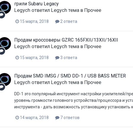
грили Subaru Legacy
Legych
ответил
Legych
тема в
Прочее
15 марта, 2018
2 ответа
Продам кроссоверы GZRC 165FXII/13XII/16XII
Legych
ответил
Legych
тема в
Прочее
15 марта, 2018
3 ответа
Продам SMD IMSG / SMD DD-1 / USB BASS METER
Legych
ответил
Legych
тема в
Прочее
DD-1 это популярный инструмент настройки усилителей/пр
уровень громкости головного устройства/процессора и уст
инструмента - дать возможность установщику установить к
14 марта, 2018
7 ответов