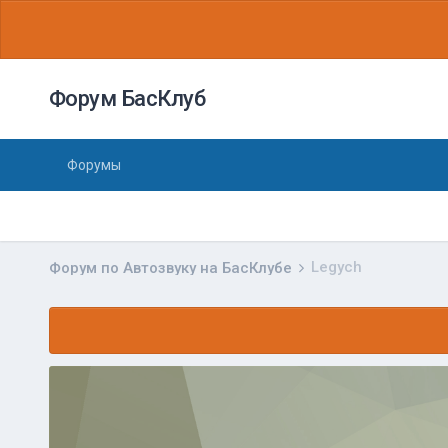
Форум БасКлуб
Форумы
Legych
Форум по Автозвуку на БасКлубе