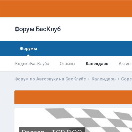
Форум БасКлуб
Форумы
Кодекс БасКлуба
Отзывы
Календарь
Актив
Форум по Автозвуку на БасКлубе
Календарь
Соре