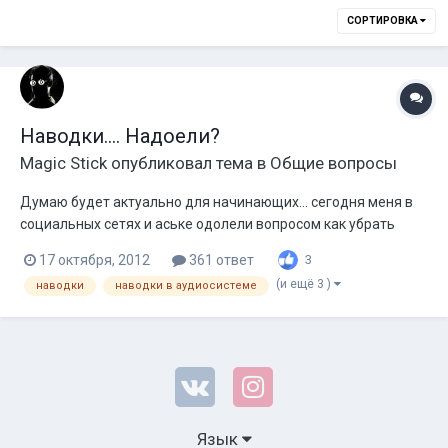
СОРТИРОВКА
Наводки.... Надоели?
Magic Stick
опубликовал тема в
Общие вопросы
Думаю будет актуально для начинающих... сегодня меня в
социальных сетях и аське одолели вопросом как убрать
наводки в системе...... мягко говоря сидел копипастом
17 октября, 2012
361 ответ
3
занимался из окошка в окошко.... все ниже написанное из
(и ещё 3 )
наводки
наводки в аудиосистеме
моего личного опыта... поэтому ваша критика мне абсолютно
по барабану...
Язык