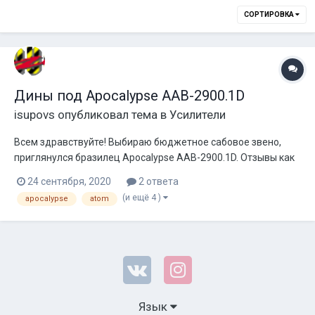
СОРТИРОВКА
Дины под Apocalypse AAB-2900.1D
isupovs
опубликовал тема в
Усилители
Всем здравствуйте! Выбираю бюджетное сабовое звено,
приглянулся бразилец Apocalypse AAB-2900.1D. Отзывы как
обычно 50 на 50 противоречивые, но пока сам не попробую
24 сентября, 2020
2 ответа
не узнаю, уж очень приятная отдача за 14 тысяч рублей.
(и ещё 4 )
apocalypse
atom
Теперь выбираю под него сабы две 12. Планировал два
SoundQubed HDS2.1...
Язык