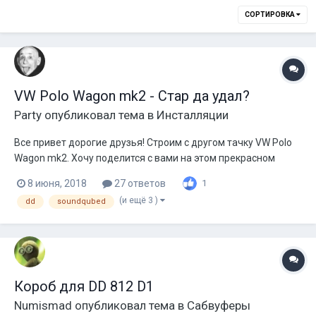
СОРТИРОВКА
VW Polo Wagon mk2 - Стар да удал?
Party
опубликовал тема в
Инсталляции
Все привет дорогие друзья! Строим с другом тачку VW Polo
Wagon mk2. Хочу поделится с вами на этом прекрасном
форуме Состав системы: ГУ = JVC KD-X355 Усилители = 4 DD
8 июня, 2018
27 ответов
1
m2b Сабвуферы = 6 DD 812d1 Питание = 3 FIAM180 & WPS253
(и ещё 3 )
dd
soundqubed
Фронт пока в процессе... вот немного фоток о проделанной
работе зи...
Короб для DD 812 D1
Numismad
опубликовал тема в
Сабвуферы