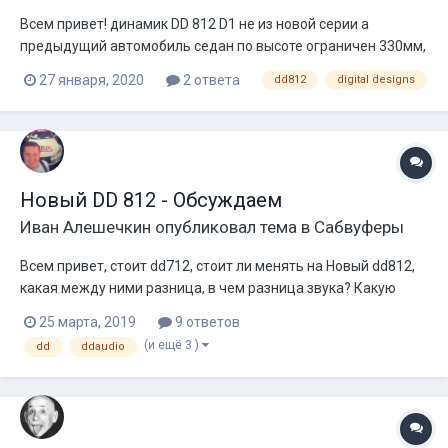
Всем привет! динамик DD 812 D1 не из новой серии а
предыдущий автомобиль седан по высоте ограничен 330мм,
ширина максимально 910мм материал, шлифованная
27 января, 2020
2 ответа
dd812
digital designs
фанера 18 мм подскажите пожалуйста литраж, настройку
для фи, тип порта и его направленность под этот динамик и
тип кузова, хочу мясо, а...
Новый DD 812 - Обсуждаем
Иван Алешечкин
опубликовал тема в
Сабвуферы
Всем привет, стоит dd712, стоит ли менять на Новый dd812,
какая между ними разница, в чем разница звука? Какую
громкость ждать? Сейчас полка 28-40, рез 140 на 33, очень
25 марта, 2019
9 ответов
музыкально
(и ещё 3 )
dd
ddaudio