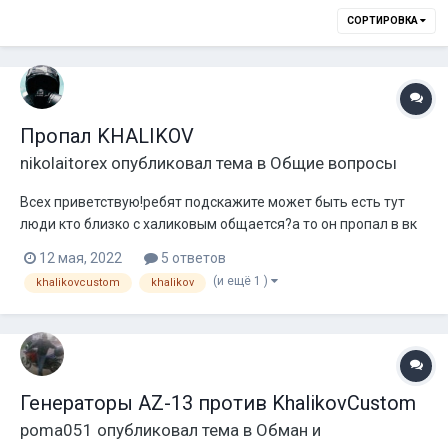
СОРТИРОВКА
Пропал KHALIKOV
nikolaitorex
опубликовал тема в
Общие вопросы
Всех приветствую!ребят подскажите может быть есть тут
люди кто близко с халиковым общается?а то он пропал в вк
не отвечает.очень надо.
12 мая, 2022
5 ответов
(и ещё 1 )
khalikovcustom
khalikov
Генераторы AZ-13 против KhalikovCustom
poma051
опубликовал тема в
Обман и