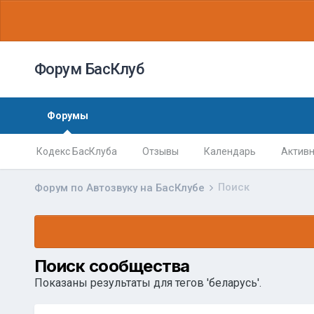
Форум БасКлуб
Форумы
Кодекс БасКлуба
Отзывы
Календарь
Активн
Поиск
Форум по Автозвуку на БасКлубе
Поиск сообщества
Показаны результаты для тегов 'беларусь'.