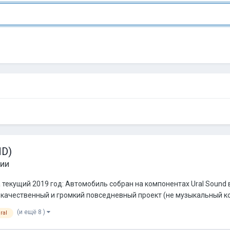
ND)
ии
 текущий 2019 год: Автомобиль собран на компонентах Ural Sound 
 качественный и громкий повседневный проект (не музыкальный ко
(и ещё 8 )
ral