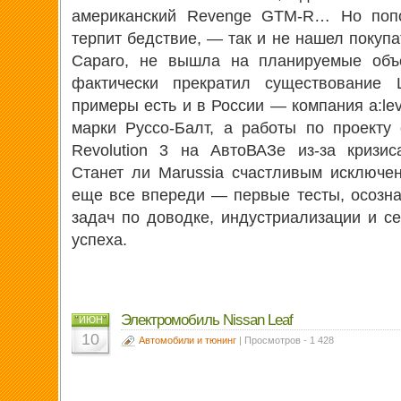
американский Revenge GTM-R… Но попол
терпит бедствие, — так и не нашел покуп
Caparo, не вышла на планируемые объе
фактически прекратил существование 
примеры есть и в России — компания a:le
марки Руссо-Балт, а работы по проекту
Revolution 3 на АвтоВАЗе из-за кризис
Станет ли Marussia счастливым исключе
еще все впереди — первые тесты, осозн
задач по доводке, индустриализации и 
успеха.
Электромобиль Nissan Leaf
ИЮН
10
Автомобили и тюнинг
| Просмотров - 1 428