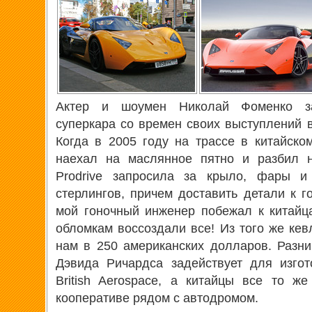
Актер и шоумен Николай Фоменко за
суперкара со времен своих выступлений в
Когда в 2005 году на трассе в китайск
наехал на маслянное пятно и разбил н
Prodrive запросила за крыло, фары 
стерлингов, причем доставить детали к г
мой гоночный инженер побежал к китайц
обломкам воссоздали все! Из того же кев
нам в 250 американских долларов. Разниц
Дэвида Ричардса задействует для изго
British Aerospace, а китайцы все то ж
кооперативе рядом с автодромом.