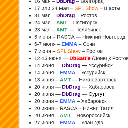
16 мая –
DbDrag
– Волгорад
17 или 24 Мая –
SPL Show
– Шахты
31 мая –
DbDrag
– Ростов
24 мая –
АМТ
– Пятигорск
23 мая –
АМТ
— Челябинск
6 июня – RASCA — Нижний Новгород
6-7 июня –
EMMA
– Сочи
7 июня –
SPL Show
– Ростов
12-13 июня —
DbBattle
(Донецк Ростов
14 июня —
DbDrag
—
Уссурийск
14 июня –
EMMA
– Уссурийск
13 июня –
АМТ
— Нижневартовск
20 июня —
DbDrag
—
Хабаровск
20 июня —
DbDrag
—
Сургут
20 июня –
EMMA
– Хабаровск
20 июня – RASCA – Нижни Тагил
20 июня –
АМТ
– Новороссийск
27 июня –
EMMA
– Улан-Удэ