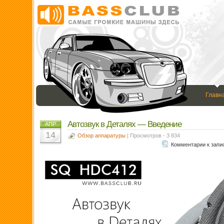
Главн
Автозвук в Деталях — Введение
АПР
14
Обзор аппаратуры
| Просмотров - 3 834
Комментарии
к запи