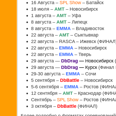
16 Августа –
SPL Show
– Батайск
18 июля –
АМТ
– Новосибирск
1 августа –
АМТ
– Уфа
8 августа –
АМТ
– Липецк
8 августа –
EMMA
– Владивосток
22 августа –
АМТ
– Сыктывкар
22 августа – RASCA – Ижевск (ФИНАЛ
22 августа –
EMMA
– Новосибирск
22 августа –
EMMA
– Тверь
29 августа —
DbDrag
—
Новосибирск
29 августа —
DbDrag
—
Курск
(Финал
29-30 августа –
EMMA
– Сочи
5 сентября –
DbBattle
– Новосибирск
5-6 сентября –
EMMA
– Ростов (ФИНА
12 сентября –
АМТ
– Краснодар (ФИН
Сентябрь –
SPL Show
– Ростов (ФИНА
3 октября –
DbBattle
(ФИНАЛ)
Более подробно о форматах соревнований,