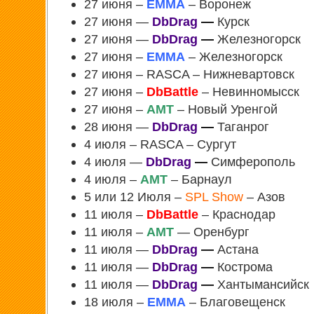
27 июня –
EMMA
– Воронеж
27 июня —
DbDrag
—
Курск
27 июня —
DbDrag
—
Железногорск
27 июня –
EMMA
– Железногорск
27 июня – RASCA – Нижневартовск
27 июня –
DbBattle
– Невинномысск
27 июня –
АМТ
– Новый Уренгой
28 июня —
DbDrag
—
Таганрог
4 июля – RASCA – Сургут
4 июля —
DbDrag
—
Симферополь
4 июля –
АМТ
– Барнаул
5 или 12 Июля –
SPL Show
– Азов
11 июля –
DbBattle
– Краснодар
11 июля –
АМТ
— Оренбург
11 июля —
DbDrag
—
Астана
11 июля —
DbDrag
—
Кострома
11 июля —
DbDrag
—
Хантымансийск
18 июля –
EMMA
– Благовещенск