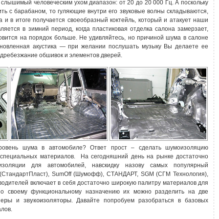
 слышимый человеческим ухом диапазон: от 20 до 20 000 Гц. А поскольку
ть с барабаном, то гуляющие внутри его звуковые волны складываются,
га и в итоге получается своеобразный коктейль, который и атакует наши
ляется в зимний период, когда пластиковая отделка салона замерзает,
овится на порядок больше. Не удивляйтесь, но причиной шума в салоне
ановленная акустика — при желании послушать музыку Вы делаете ее
е дребезжание обшивок и элементов дверей.
ровень шума в автомобиле? Ответ прост – сделать шумоизоляцию
 специальных материалов. На сегодняшний день на рынке достаточно
изоляции для автомобилей, навскидку назову самых популярный
(СтандартПласт), SumOff (Шумофф), СТАНДАРТ, SGM (СГМ Технология),
водителей включает в себя достаточно широкую палитру материалов для
по своему функциональному назначению их можно разделить на две
феры
и
звукоизоляторы
. Давайте попробуем разобраться в базовых
лов.