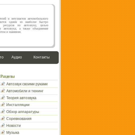
елей и энтузиастов автомобильного
яется одним из наиболее быстро
х ресурсов по автозвуку, целью
я автозвука, а также объединение
том и знаниями.
то
Аудио
Контакты
Разделы
Автозвук своими руками
Автомобили и тюнинг
Теория автозвука
Инсталляции
Обзор аппаратуры
Соревнования
Новости
Музыка