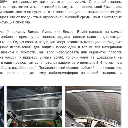
100% — воздушные пузыри и пустоты недопустимы! С лицевой стороны
еть покрытие из металлической фольги, ткани, специальной бумаги или
умывались зачем он нужен ? Этот тонкий панцирь не только препятствует
ает его от воздействия агрессивной внешней среды, но и в некоторых
фирующие свойства.
лы (к примеру Бимаст Супер или Бимаст Бомб) наносят на самые
омобиля, к примеру, на тоннель кардана, панели кузова, отделяющие
 колес. Одним словом, везде, где могут возникать вибрации, необходимо
нако использовать для защиты кузова один и тот же тип материалов
 нюансы и тонкости. Так, если использовать для обработки потолка
й массой (к примеру Бимаст Бомб), то они могут не удержаться на
 в один прекрасный день потолок вашего авто провиснет! И потом, чем
брать разобранное :). Предвидя такой поворот событий, производители
как правило, целую гамму вибродемпферов различной толщины и