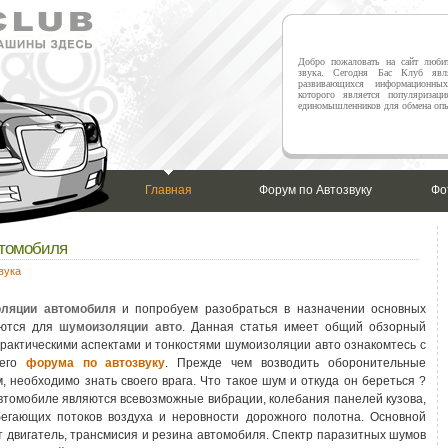
Добро пожаловать на сайт любит
звука. Сегодня Бас Клуб явл
развивающихся информационны
которого является популяризаци
единомышленников для обмена опы
Главная
Форум по Автозвуку
Фо
томобиля
вука
ляции автомобиля
и попробуем разобраться в назначении основных
уются для
шумоизоляции авто
. Данная статья имеет общий обзорный
практическими аспектами и тонкостями шумоизоляции авто ознакомтесь с
шего
форума по автозвуку
. Прежде чем возводить оборонительные
, необходимо знать своего врага. Что такое шум и откуда он береться ?
втомобиле являются всевозможные вибрации, колебания панелей кузова,
бегающих потоков воздуха и неровности дорожного полотна. Основной
ят двигатель, трансмисия и резина автомобиля. Спектр паразитных шумов