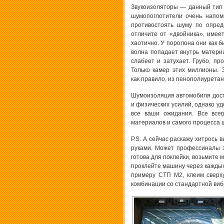
Звукоизоляторы — данный тип 
шумопоглотители очень напом
противостоять шуму по опред
отличите от «двойника», имее
хаотично. У поролона они как 
волна попадает внутрь материа
слабеет и затухает. Грубо, п
Только камер этих миллионы.
как правило, из пенополиуретан
Шумоизоляция автомобиля дост
и физических усилий, однако уд
все ваши ожидания. Все всег
материалов и самого процесса
P.S. А сейчас раскажу хитрось
руками. Может профессиналы э
готова для поклейки, возьмите
проклейте машину через каждых
примеру СТП М2, клеим сверху
комбинации со стандартной виб