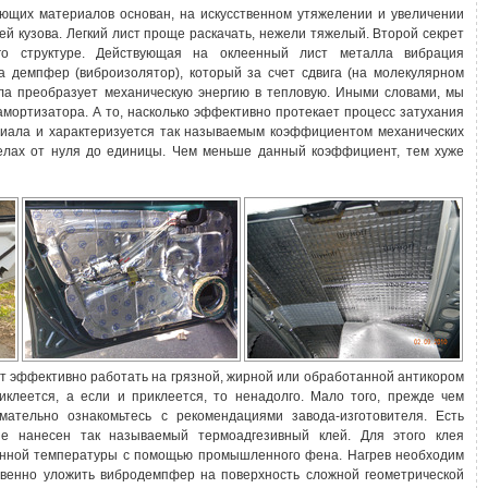
ющих материалов основан, на искусственном утяжелении и увеличении
ей кузова. Легкий лист проще раскачать, нежели тяжелый. Второй секрет
го структуре. Действующая на оклеенный лист металла вибрация
а демпфер (виброизолятор), который за счет сдвига (на молекулярном
ла преобразует механическую энергию в тепловую. Иными словами, мы
мортизатора. А то, насколько эффективно протекает процесс затухания
ериала и характеризуется так называемым коэффициентом механических
делах от нуля до единицы. Чем меньше данный коэффициент, тем хуже
ет эффективно работать на грязной, жирной или обработанной антикором
иклеется, а если и приклеется, то ненадолго. Мало того, прежде чем
мательно ознакомьтесь с рекомендациями завода-изготовителя. Есть
ые нанесен так называемый термоадгезивный клей. Для этого клея
енной температуры с помощью промышленного фена. Нагрев необходим
ственно уложить вибродемпфер на поверхность сложной геометрической