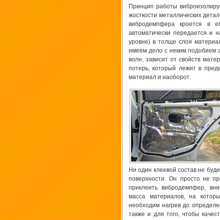
Принцип работы виброизолиру
жосткости металлических детал
вибродемпфера кроется в е
автоматически передается и н
уровне) в толще слоя материа
имеем дело с неким подобием а
волн, зависит от свойств мат
потерь, который лежит в пре
материал и наоборот.
Ни один клеевой состав не буд
поверхности. Он просто не пр
приклеить вибродемпфер, вни
масса материалов, на котор
необходим нагрев до определ
также и для того, чтобы каче