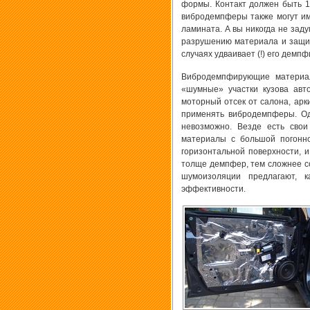
формы. Контакт должен быть 
вибродемпферы также могут им
ламината. А вы никогда не зад
разрушению материала и защищ
случаях удваивает (!) его демп
Вибродемпфирующие материа
«шумные» участки кузова авт
моторный отсек от салона, арки
применять вибродемпферы. Од
невозможно. Везде есть свои
материалы с большой погонно
горизонтальной поверхности, и
толще демпфер, тем сложнее со
шумоизоляции предлагают, 
эффективности.