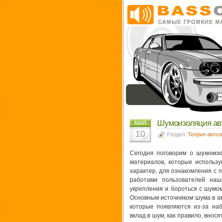
Шумоизоляция ав
МАЯ
10
Раздел:
Теория автоз
Сегодня поговорим о
шумоизо
материалов, которые использ
характер, для ознакомления с 
работами пользователей на
укрепления и бороться с шумом
Основным источником шума в а
которые появляются из-за на
вклад в шум, как правило, внос