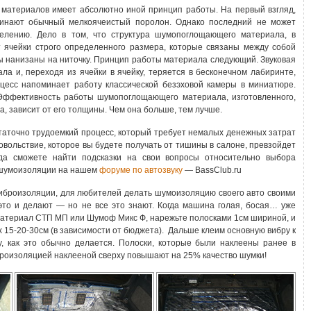
материалов имеет абсолютно иной принцип работы. На первый взгляд,
инают обычный мелкоячеистый поролон. Однако последний не может
елению. Дело в том, что структура шумопоглощающего материала, в
т ячейки строго определенного размера, которые связаны между собой
бы нанизаны на ниточку. Принцип работы материала следующий. Звуковая
ла и, переходя из ячейки в ячейку, теряется в бесконечном лабиринте,
роцесс напоминает работу классической безэховой камеры в миниатюре.
 Эффективность работы шумопоглощающего материала, изготовленного,
а, зависит от его толщины. Чем она больше, тем лучше.
аточно трудоемкий процесс, который требует немалых денежных затрат
овольствие, которое вы будете получать от тишины в салоне, превзойдет
да сможете найти подсказки на свои вопросы относительно выбора
 шумоизоляции на нашем
форуме по автозвуку
— BassClub.ru
 виброизоляции, для любителей делать шумоизоляцию своего авто своими
то и делают — но не все это знают. Когда машина голая, босая… уже
 материал СТП МП или Шумоф Микс Ф, нарежьте полосками 1см шириной, и
 15-20-30см (в зависимости от бюджета). Дальше клеим основную вибру к
, как это обычно делается. Полоски, которые были наклеены ранее в
роизоляцией наклееной сверху повышают на 25% качество шумки!