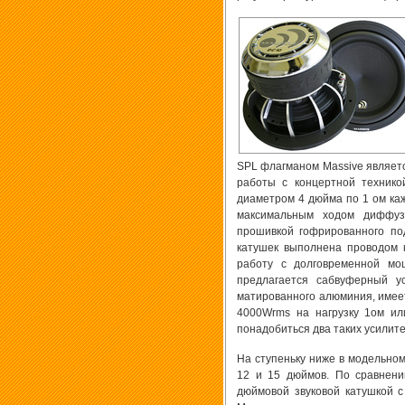
SPL флагманом Massive являетс
работы с концертной технико
диаметром 4 дюйма по 1 ом каж
максимальным ходом диффу
прошивкой гофрированного по
катушек выполнена проводом 
работу с долговременной мо
предлагается сабвуферный у
матированного алюминия, имеет
4000Wrms на нагрузку 1ом ил
понадобиться два таких усилите
На ступеньку ниже в модельно
12 и 15 дюймов. По сравнени
дюймовой звуковой катушкой с