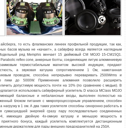
йсберга, то есть флагманских линеек профильной продукции, так как,
ных басов музыка не «качает», а сабвуфер всегда является наглядным
 Модельный ряд Memphis венчает 15 дюймовый CM MOJO 15-CM15Q1.
arabolic reflex cone, анкерные болты, соединяющие литую алюминиевую
граммовым термостабильным магнитом высокой индукции, придают
есткость, а звуковая катушка сопротивлением 1 Ом, намотанная
ниевым проводом, способна непрерывно переваривать 2500Wrms и
ные пики до 5000W. Применение алюминия позволило расширить
еличить допустимую мощность почти на 10% (по сравнению с медью). В
редлагается использовать сабвуферный усилитель D класса MClass MOJO
 имеющий балансные и небалансные входы, выполнен полностью на
женный блоком питания с микропроцессорным управлением, способен
 нагрузку в 1 ом. А два таких усилителя способны синхронно работать в
ая сумасшедшей энергией сразу пару последовательно соединенных
, имеющих двойную 4х-омную катушку и меньшую мощность в
приятного бонуса, каждый усилитель комплектуется дистанционным
рменным держателем для пары внешних предохранителей на 250А.