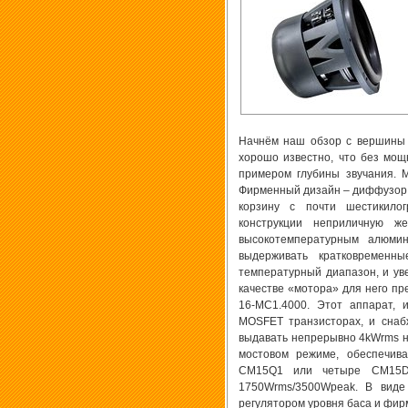
Начнём наш обзор с вершины а
хорошо известно, что без мощ
примером глубины звучания.
Фирменный дизайн – диффузор P
корзину с почти шестикило
конструкции неприличную ж
высокотемпературным алюми
выдерживать кратковремен
температурный диапазон, и ув
качестве «мотора» для него п
16-MC1.4000. Этот аппарат,
MOSFET транзисторах, и снаб
выдавать непрерывно 4kWrms на
мостовом режиме, обеспечив
CM15Q1 или четыре CM15D4
1750Wrms/3500Wpeak. В виде 
регулятором уровня баса и фи