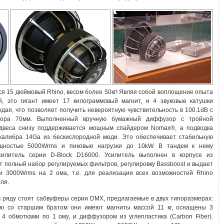
я 15 дюймовый Rhino, весом более 50кг! Являя собой воплощение опыта
й, это гигант имеет 17 килограммовый магнит, и 4 звуковые катушки
дая, что позволяет получить невероятную чувствительность в 100.1dB с
зора 70мм. Выполненный вручную бумажный диффузор с тройной
двеса снизу поддерживается мощным спайдером Nomax®, а подводка
калибра 14Ga из бескислородной меди. Это обеспечивает стабильную
щностью 5000Wrms и пиковые нагрузки до 10kW. В тандем к нему
силитель серии D-Block D16000. Усилитель выполнен в корпусе из
 полный набор регулируемых фильтров, регулировку Bassboost и выдает
и 3000Wrms на 2 ома, т.е. для реализации всех возможностей Rhino
ля.
м ряду стоят сабвуферы серии DMX, предлагаемые в двух типоразмерах:
ю со старшим братом они имеют магниты массой 11 кг, оснащены 3
 4 обмотками по 1 ому, и диффузором из углепластика (Carbon Fiber).