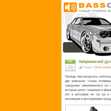
Американский дуэт
АВГ
10
Раздел:
Обзор аппар
Прежде чем проделать небольшо
две компании, только появив
«дедушка» американского car 
которые ценят традиции и фирм
лет в автозвуке не так уж и
инновации в автозвуковую прод