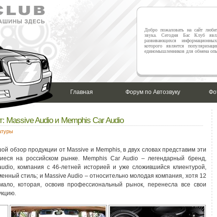
Добро пожаловать на сайт любит
звука. Сегодня Бас Клуб явл
развивающихся информационны
которого является популяризаци
единомышленников для обмена опы
Главная
Форум по Автозвуку
Фо
: Massive Audio и Memphis Car Audio
атуры
й обзор продукции от Massive и Memphis, в двух словах представим эти
шиеся на российском рынке. Memphis Car Audio – легендарный бренд,
audio, компания с 46-летней историей и уже сложившийся клиентурой,
енный стиль; и Massive Audio – относительно молодая компания, хотя 12
 мало, которая, освоив профессиональный рынок, перенесла все свои
укцию.