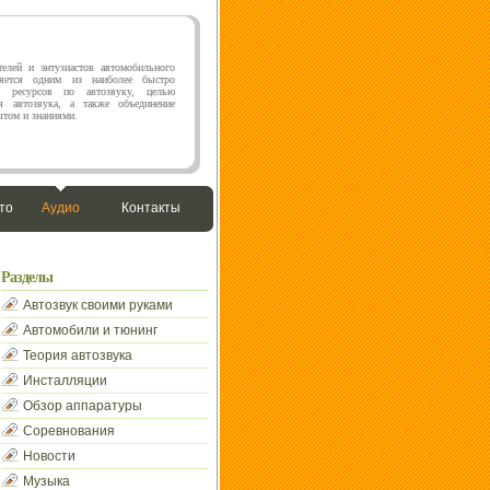
елей и энтузиастов автомобильного
яется одним из наиболее быстро
х ресурсов по автозвуку, целью
я автозвука, а также объединение
том и знаниями.
то
Аудио
Контакты
Разделы
Автозвук своими руками
Автомобили и тюнинг
Теория автозвука
Инсталляции
Обзор аппаратуры
Соревнования
Новости
Музыка