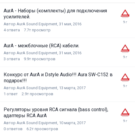
AurA - Наборы (комплекты) для подключения
усилителей.
Автор
AurA Sound Equipment
,
31 мая, 2016
4
ответа
7.7т
просмотр
AurA - межблочные (RCA) кабели.
Автор
AurA Sound Equipment
,
31 мая, 2016
3
ответа
9.9т
просмотров
Конкурс от AurA и Dstyle Audio!!! Aura SW-C152 в
подарок!!!
Автор
AurA Sound Equipment
,
13 марта, 2017
1
ответ
2.9т
просмотров
Регуляторы уровня RCA сигнала (bass control),
адаптеры RCA AurA
Автор
AurA Sound Equipment
,
10 марта, 2017
0
ответов
6.2т
просмотров