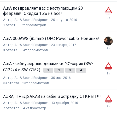
AurA поздравляет вас с наступающим 23
февраля!! Скидка 15% на все!
Автор
AurA Sound Equipment
,
20 августа, 2016
1
ответ
3.5т
просмотров
AurA 000AWG (85mm2) OFC Power cable. Новинка!
Автор
AurA Sound Equipment
,
23 января, 2017
3
ответа
3.4т
просмотров
AurA - сабвуферные динамики. "С"-серия (SW-
C122/4 и SW-C152).
1
2
3
4
Автор
AurA Sound Equipment
,
30 мая, 2016
53
ответа
23т
просмотров
AURA, ПРЕДЗАКАЗ на сабы и эстрадку ОТКРЫТ!!!
Автор
AurA Sound Equipment
,
13 декабря, 2016
7
ответов
4.7т
просмотр