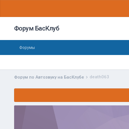
Форум БасКлуб
Форумы
death063
Форум по Автозвуку на БасКлубе