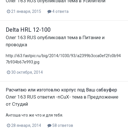
Олег 163 RUS
опубликовал тема в
Усилители
21 января, 2015
4 ответа
Delta HRL 12-100
Олег 163 RUS
опубликовал тема в
Питание и
проводка
http://i63.fastpic.ru/big/2014/1030/93/a2399b3cca0ef2fc0b94
7b934b67e993.jpg
30 октября, 2014
Расчитаю или изготовлю корпус под Ваш сабвуфер
Олег 163 RUS
ответил
-nCuX-
тема в
Предложение
от Студий
Антоша что же что и для тебя.
28 января, 2014
58 ответов