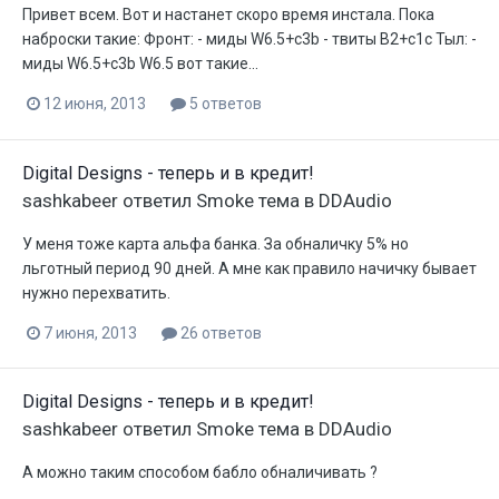
Привет всем. Вот и настанет скоро время инстала. Пока
наброски такие: Фронт: - миды W6.5+c3b - твиты B2+с1с Тыл: -
миды W6.5+c3b W6.5 вот такие...
12 июня, 2013
5 ответов
Digital Designs - теперь и в кредит!
sashkabeer
ответил
Smoke
тема в
DDAudio
У меня тоже карта альфа банка. За обналичку 5% но
льготный период 90 дней. А мне как правило начичку бывает
нужно перехватить.
7 июня, 2013
26 ответов
Digital Designs - теперь и в кредит!
sashkabeer
ответил
Smoke
тема в
DDAudio
А можно таким способом бабло обналичивать ?