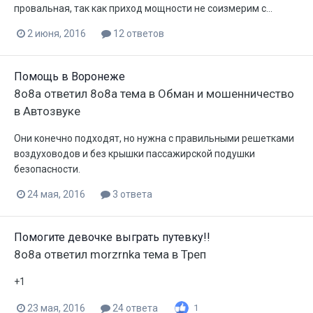
провальная, так как приход мощности не соизмерим с...
2 июня, 2016
12 ответов
Помощь в Воронеже
8o8a
ответил
8o8a
тема в
Обман и мошенничество
в Автозвуке
Они конечно подходят, но нужна с правильными решетками
воздуховодов и без крышки пассажирской подушки
безопасности.
24 мая, 2016
3 ответа
Помогите девочке выграть путевку!!
8o8a
ответил
morzrnka
тема в
Треп
+1
23 мая, 2016
24 ответа
1