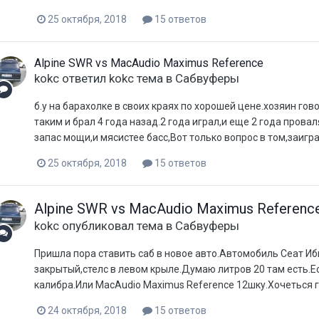
25 октября, 2018
15 ответов
Alpine SWR vs MacAudio Maximus Reference
kokc
ответил
kokc
тема в
Сабвуферы
б.у на барахолке в своих краях по хорошей цене.хозяин гов
таким и брал 4 года назад.2 года играл,и еще 2 года пров
запас мощи,и мясистее басс,Вот только вопрос в том,заигра
25 октября, 2018
15 ответов
Alpine SWR vs MacAudio Maximus Referenc
kokc
опубликовал тема в
Сабвуферы
Пришла пора ставить саб в новое авто.Автомобиль Сеат Иб
закрытый,стелс в левом крыле.Думаю литров 20 там есть.Е
калибра.Или MacAudio Maximus Reference 12шку.Хочеться г
24 октября, 2018
15 ответов