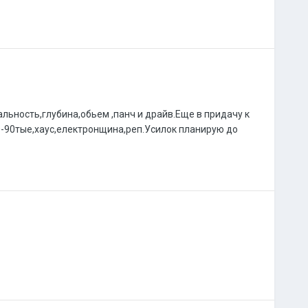
льность,глубина,обьем ,панч и драйв.Еще в придачу к
0-90тые,хаус,електронщина,реп.Усилок планирую до