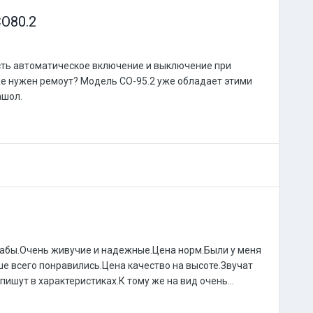
O80.2
есть автоматическое включение и выключение при
же нужен ремоут? Модель CO-95.2 уже обладает этими
ашол.
сабы.Очень живучие и надежные.Цена норм.Были у меня
ше всего понравились.Цена качество на высоте.Звучат
ишут в характеристиках.К тому же на вид очень...