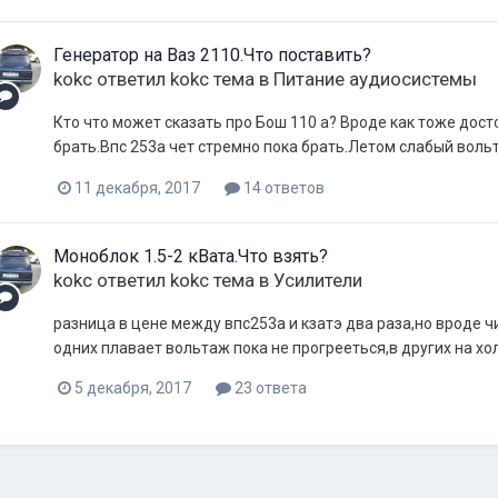
Генератор на Ваз 2110.Что поставить?
kokc
ответил
kokc
тема в
Питание аудиосистемы
Кто что может сказать про Бош 110 а? Вроде как тоже дос
брать.Впс 253а чет стремно пока брать.Летом слабый воль
11 декабря, 2017
14 ответов
Моноблок 1.5-2 кВата.Что взять?
kokc
ответил
kokc
тема в
Усилители
разница в цене между впс253а и кзатэ два раза,но вроде ч
одних плавает вольтаж пока не прогрееться,в других на хол
5 декабря, 2017
23 ответа