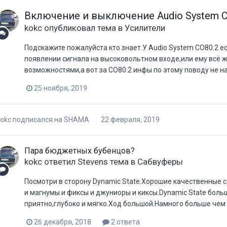
Включение и выключение Audio System C
kokc
опубликовал тема в
Усилители
Подскажите пожалуйста кто знает.У Audio System CO80.2 
появлении сигнала на высоковольтном входе,или ему всё 
возможностями,а вот за CO80.2 инфы по этому поводу не н
25 ноября, 2019
okc
подписался на
SHAMA
22 февраля, 2019
Пара бюджетных бубенцов?
kokc
ответил
Stevens
тема в
Сабвуферы
Посмотри в сторону Dynamic State.Хорошие качественные 
и магнумы и фиксы и джуниоры и киксы.Dynamic State боль
приятно,глубоко и мягко.Ход большой.Намного больше чем п
26 декабря, 2018
2 ответа