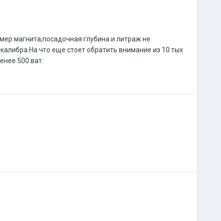
змер магнита,посадочная глубина и литраж не
 калибра.На что еще стоет обратить внимание из 10 тых
енее 500 ват.