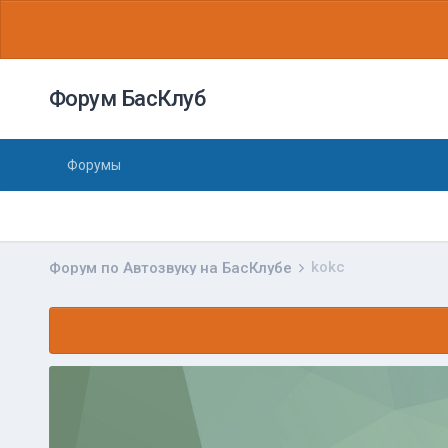
Форум БасКлуб
Форумы
kokc
Форум по Автозвуку на БасКлубе