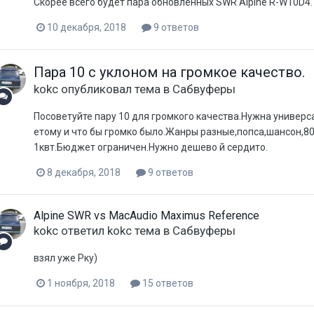
Скорее всего будет пара обновленных SWR Alpine R-W10D4.
10 декабря, 2018
9 ответов
Пара 10 с уклоном на громкое качество.
kokc
опубликовал тема в
Сабвуферы
Посоветуйте пару 10 для громкого качества.Нужна универса
етому и что бы громко было.Жанры разные,попса,шансон,8
1квт.Бюджет ограничен.Нужно дешево й сердито.
8 декабря, 2018
9 ответов
Alpine SWR vs MacAudio Maximus Reference
kokc
ответил
kokc
тема в
Сабвуферы
взял уже Рку)
1 ноября, 2018
15 ответов