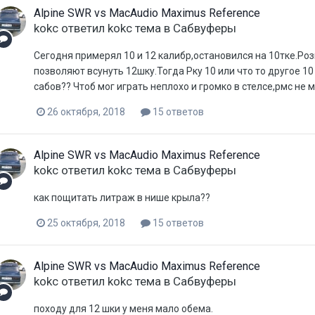
Alpine SWR vs MacAudio Maximus Reference
kokc
ответил
kokc
тема в
Сабвуферы
Сегодня примерял 10 и 12 калибр,остановился на 10тке.Ро
позволяют всунуть 12шку.Тогда Рку 10 или что то другое 10
сабов?? Чтоб мог играть неплохо и громко в стелсе,рмс не м
26 октября, 2018
15 ответов
Alpine SWR vs MacAudio Maximus Reference
kokc
ответил
kokc
тема в
Сабвуферы
как пощитать литраж в нише крыла??
25 октября, 2018
15 ответов
Alpine SWR vs MacAudio Maximus Reference
kokc
ответил
kokc
тема в
Сабвуферы
походу для 12 шки у меня мало обема.