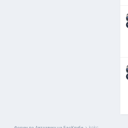
kokc
Форум по Автозвуку на БасКлубе