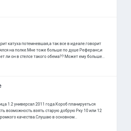
орит катуха потемневшая,а так все в идеале.говорит
алялся на полке.Мне тоже больше по душе Реферанс,и
ет ли он в стелсе такого обема?? Может ему больше...
e
ица 1.2 универсал 2011 года.Короб планируеться
сть возможность взять старую добрую Рку 10 или 12
ромкого качества.Слушаю в основном...