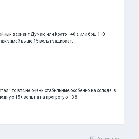
тойный вариант.Думаю или Кзатэ 140 а или бош 110
таж,зимой выше 15 вольт задирает.
итал что впс не очень стабильные,особенно на холоде. в
одную 15+ вольт,а на прогретую 13.8.
Активность