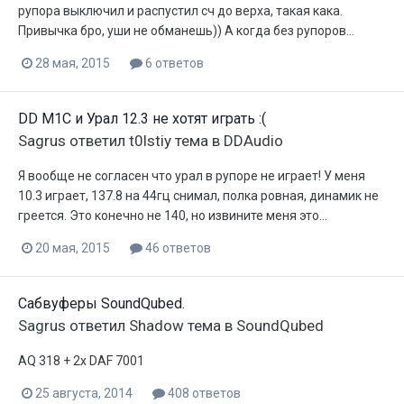
рупора выключил и распустил сч до верха, такая кака.
Привычка бро, уши не обманешь)) А когда без рупоров...
28 мая, 2015
6 ответов
DD M1C и Урал 12.3 не хотят играть :(
Sagrus
ответил
t0lstiy
тема в
DDAudio
Я вообще не согласен что урал в рупоре не играет! У меня
10.3 играет, 137.8 на 44гц снимал, полка ровная, динамик не
греется. Это конечно не 140, но извините меня это...
20 мая, 2015
46 ответов
Сабвуферы SoundQubed.
Sagrus
ответил
Shadow
тема в
SoundQubed
AQ 318 + 2x DAF 7001
25 августа, 2014
408 ответов