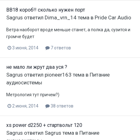
BB18 короб!! сколько нужен порт
Sagrus
ответил
Dima_vrn_14
тема в
Pride Car Audio
Ветра наоборот вроде меньше станет, а полка да, сузится и
громче будет
3 июня, 2014
7 ответов
не мало ли жрут два уся ?
Sagrus
ответил
pioneer163
тема в
Питание
аудиосистемы
Метрология тут причем?)
2 июня, 2014
38 ответов
хs power d2250 + стартвольт 120
Sagrus
ответил
Sagrus
тема в
Питание