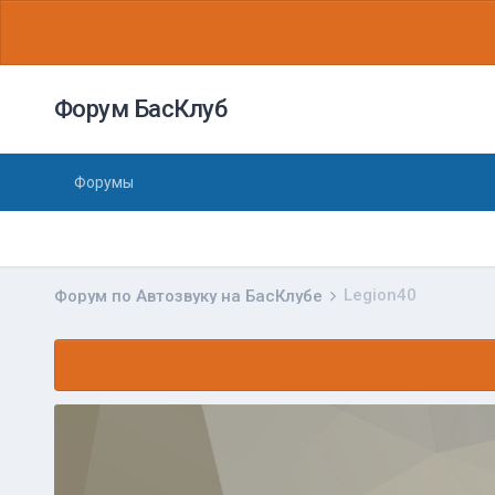
Форум БасКлуб
Форумы
Legion40
Форум по Автозвуку на БасКлубе