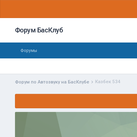
Форум БасКлуб
Форумы
Казбек 534
Форум по Автозвуку на БасКлубе