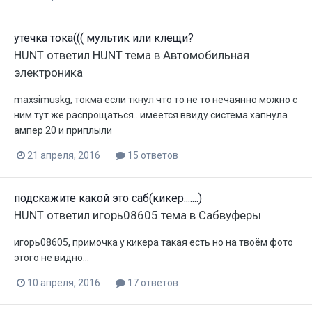
утечка тока((( мультик или клещи?
HUNT
ответил
HUNT
тема в
Автомобильная
электроника
maxsimuskg, токма если ткнул что то не то нечаянно можно с
ним тут же распрощаться...имеется ввиду система хапнула
ампер 20 и приплыли
21 апреля, 2016
15 ответов
подскажите какой это саб(кикер.......)
HUNT
ответил
игорь08605
тема в
Сабвуферы
игорь08605, примочка у кикера такая есть но на твоём фото
этого не видно...
10 апреля, 2016
17 ответов