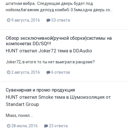
штатная вибра.. Следующая дверь будет под
нойзом,багажник делоуд комби5-3.5мм,одна дверь со...
9 августа, 2016
53 ответа
Обзор эксключивной(ручной сборки)систимы на
компонетах DD/SQ!!!
HUNT
ответил
Joker72
тема в
DDAudio
Joker72, в итоге то ты нет выиграл в рандоме?
2 августа, 2016
6 ответов
Сувенирная и промо-продукция
HUNT
ответил
Smoke
тема в
Шумоизоляция от
Standart Group
Miass, понял....
28 июля, 2016
23 ответа