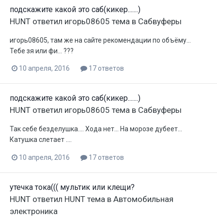
подскажите какой это саб(кикер.......)
HUNT
ответил
игорь08605
тема в
Сабвуферы
игорь08605, там же на сайте рекомендации по объёму...
Тебе зя или фи... ???
10 апреля, 2016
17 ответов
подскажите какой это саб(кикер.......)
HUNT
ответил
игорь08605
тема в
Сабвуферы
Так себе безделушка.... Хода нет... На морозе дубеет...
Катушка слетает ....
10 апреля, 2016
17 ответов
утечка тока((( мультик или клещи?
HUNT
ответил
HUNT
тема в
Автомобильная
электроника