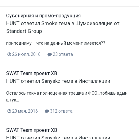
Сувенирная и промо-продукция
HUNT
ответил
Smoke
тема в
Шумоизоляция от
Standart Group
приподниму.... что на данный момент имеется??
26 июля, 2016
23 ответа
SWAT Team проект XB
HUNT
ответил
Senyakz
тема в
Инсталляции
Осталось токма полноценная трешка и ФСО...тобишь адын
штук...
20 мая, 2016
312 ответа
SWAT Team проект XB
HUNT
ответил
Senyakz
тема в
Инсталляции