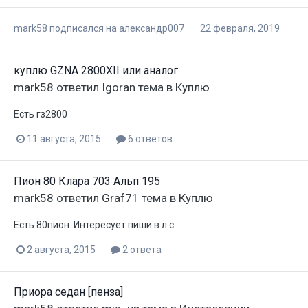
mark58
подписался на
александр007
22 февраля, 2019
куплю GZNA 2800XII или аналог
mark58
ответил
Igoran
тема в
Куплю
Есть гз2800
11 августа, 2015
6 ответов
Пион 80 Клара 703 Альп 195
mark58
ответил
Graf71
тема в
Куплю
Есть 80пион. Интересует пиши в л.с.
2 августа, 2015
2 ответа
Приора седан [пенза]