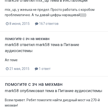
mark58
ответил
mix_up
тема в
Инсталляции
mix_up, у жееька не предел. Просто работать с коробом
проблематично. А ты давай цифры наращивай)))))
8 июня, 2015
167 ответов
помогите с зч на мехман
mark58
ответил
mark58
тема в
Питание
аудиосистемы
Ап теме
21 мая, 2015
1 ответ
помогите с зч на мехман
mark58
опубликовал тема в
Питание аудиосистемы
Всем привет. Ребят помогите найти диодный мост на 270-й
мехман!