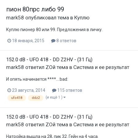
пион 80прс либо 99
mark58
опубликовал тема в
Куплю
Куплю пионер 80 или 99. Предложения в личку.
18 января, 2015
8 ответов
152.0 dB - UFO 418 - DD Z2HV - (31 Гц)
mark58
ответил
ZOй
тема в
Система и ее результат
И опять начинается ****...:bad:
23 августа, 2014
115 ответов
(и ещё 1 )
ufo418
ddz2
152.0 dB - UFO 418 - DD Z2HV - (31 Гц)
mark58
ответил
ZOй
тема в
Система и ее результат
Натройка вышла на 28, пик 32. Гейн на 4 часа.