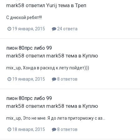
mark58
ответил
Yurij
тема в
Треп
С днюхой ребят!!!
19 января, 2015
24 ответа
пион 80прс либо 99
mark58
ответил
mark58
тема в
Куплю
mix_up, Хонда в расход к лету пойдет)))
19 января, 2015
8 ответов
пион 80прс либо 99
mark58
ответил
mark58
тема в
Куплю
mix_up, Это не мне. Я до лета приторможу с аз...
18 января, 2015
8 ответов