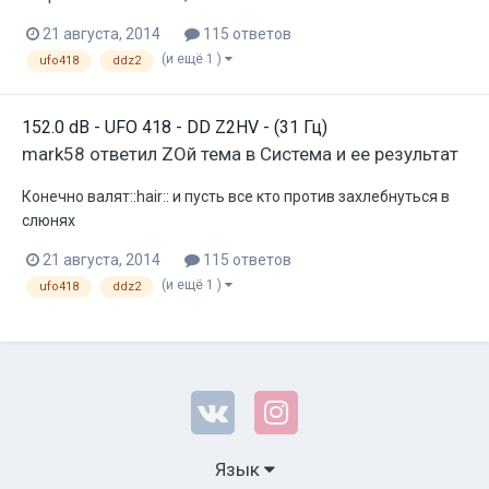
21 августа, 2014
115 ответов
(и ещё 1 )
ufo418
ddz2
152.0 dB - UFO 418 - DD Z2HV - (31 Гц)
mark58
ответил
ZOй
тема в
Система и ее результат
Конечно валят::hair:: и пусть все кто против захлебнуться в
слюнях
21 августа, 2014
115 ответов
(и ещё 1 )
ufo418
ddz2
Язык