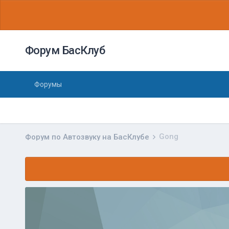
Форум БасКлуб
Форумы
Gong
Форум по Автозвуку на БасКлубе