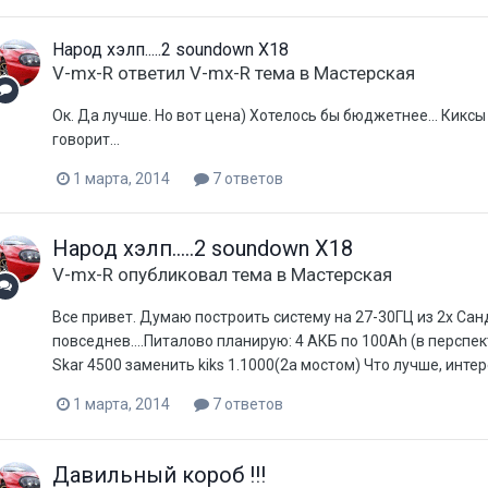
Народ хэлп.....2 soundown X18
V-mx-R
ответил
V-mx-R
тема в
Мастерская
Ок. Да лучше. Но вот цена) Хотелось бы бюджетнее... Киксы
говорит...
1 марта, 2014
7 ответов
Народ хэлп.....2 soundown X18
V-mx-R
опубликовал тема в
Мастерская
Все привет. Думаю построить систему на 27-30ГЦ из 2х Сан
повседнев....Питалово планирую: 4 АКБ по 100Аh (в перспе
Skar 4500 заменить kiks 1.1000(2а мостом) Что лучше, интер
1 марта, 2014
7 ответов
Давильный короб !!!