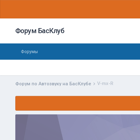
Форум БасКлуб
Форумы
V-mx-R
Форум по Автозвуку на БасКлубе