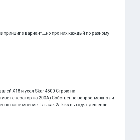
 в принципе вариант....но про них каждый по разному
далей Х18 и усел Skar 4500 Строю на
ктиве генератор на 200А) Собственно вопрос: можно ли
есно ваше мнение. Так как 2а kiks выходят дешевле -...