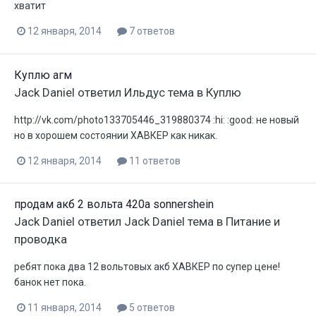
хватит
12 января, 2014
7 ответов
Куплю агм
Jack Daniel
ответил
Ильдус
тема в
Куплю
http://vk.com/photo133705446_319880374 :hi: :good: не новый
но в хорошем состоянии ХАВКЕР как никак.
12 января, 2014
11 ответов
продам акб 2 вольта 420а sonnershein
Jack Daniel
ответил
Jack Daniel
тема в
Питание и
проводка
ребят пока два 12 вольтовых акб ХАВКЕР по супер цене!
банок нет пока.
11 января, 2014
5 ответов