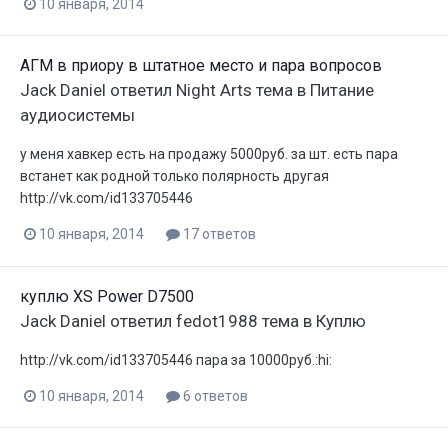
10 января, 2014
АГМ в приору в штатное место и пара вопросов
Jack Daniel
ответил
Night Arts
тема в
Питание
аудиосистемы
у меня хавкер есть на продажу 5000руб. за шт. есть пара
встанет как родной только полярность другая
http://vk.com/id133705446
10 января, 2014
17 ответов
куплю XS Power D7500
Jack Daniel
ответил
fedot1988
тема в
Куплю
http://vk.com/id133705446 пара за 10000руб.:hi:
10 января, 2014
6 ответов