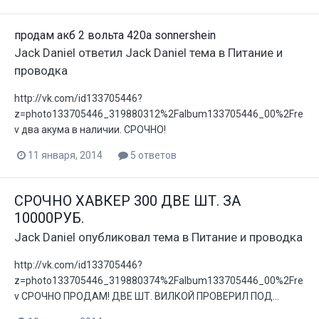
продам акб 2 вольта 420а sonnershein
Jack Daniel
ответил
Jack Daniel
тема в
Питание и
проводка
http://vk.com/id133705446?
z=photo133705446_319880312%2Falbum133705446_00%2Fre
v два акума в наличии. СРОЧНО!
11 января, 2014
5 ответов
СРОЧНО ХАВКЕР 300 ДВЕ ШТ. ЗА
10000РУБ.
Jack Daniel
опубликовал тема в
Питание и проводка
http://vk.com/id133705446?
z=photo133705446_319880374%2Falbum133705446_00%2Fre
v СРОЧНО ПРОДАМ! ДВЕ ШТ. ВИЛКОЙ ПРОВЕРИЛ ПОД...