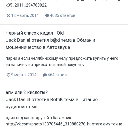
x35_2011_294768822
12 марта, 2014
4035 ответов
Черный список кидал - Old
Jack Daniel
ответил
b@d
тема в
Обман и
мошенничество в Автозвуке
парни а если челябинскому челу предложить купить у него
за наличные и приехать толпой покупать.
9 марта, 2014
464 ответа
агм или 2 кислоты?
Jack Daniel
ответил
RoltiK
тема в
Питание
аудиосистемы
один под капот другой в багажник
http://vk.com/photo133705446_319880270 :hi: этого ему точно