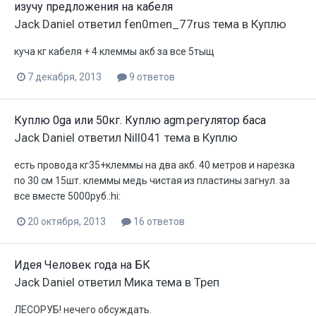
изучу предложения на кабеля
Jack Daniel
ответил
fen0men_77rus
тема в
Куплю
куча кг кабеля + 4 клеммы акб за все 5тыщ
7 декабря, 2013
9 ответов
Куплю 0ga или 50кг. Куплю agm.регулятор баса
Jack Daniel
ответил
Nill041
тема в
Куплю
есть провода кг35+клеммы на два акб. 40 метров и нарезка
по 30 см 15шт. клеммы медь чистая из пластины загнул. за
все вместе 5000руб.:hi:
20 октября, 2013
16 ответов
Идея Человек года на БК
Jack Daniel
ответил
Мика
тема в
Треп
ЛЕСОРУБ! нечего обсуждать.