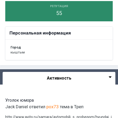
РЕПУТАЦИЯ
55
Персональная информация
Город
кыштым
Активность
Уголок юмора
Jack Daniel
ответил
pox73
тема в
Треп
http://www.avito.ru/samara/avtomobili_s_probegom/hyundai_i